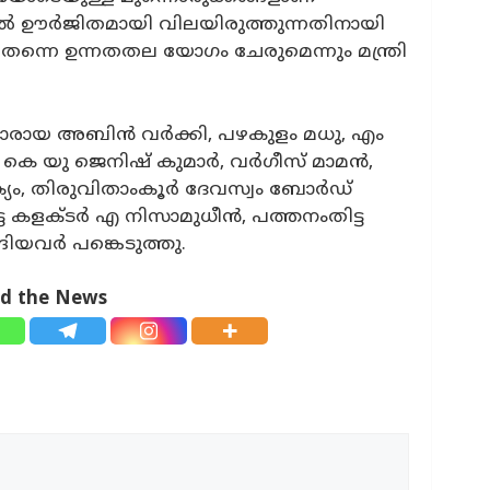
ടുതൽ ഊർജിതമായി വിലയിരുത്തുന്നതിനായി
തന്നെ ഉന്നതതല യോഗം ചേരുമെന്നും മന്ത്രി
രായ അബിൻ വർക്കി, പഴകുളം മധു, എം
ർ, കെ യു ജെനിഷ് കുമാർ, വർഗീസ് മാമൻ,
ക്യം, തിരുവിതാംകൂർ ദേവസ്വം ബോർഡ്
്ട കളക്ടർ എ നിസാമുധീൻ, പത്തനംതിട്ട
ങിയവർ പങ്കെടുത്തു.
ad the News