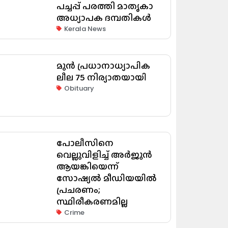
പച്ചപ്പ് പരത്തി മാതൃകാ
അധ്യാപക ദമ്പതികൾ
Kerala News
മുൻ പ്രധാനാധ്യാപിക
ലീല 75 നിര്യാതയായി
Obituary
പോലീസിനെ
വെല്ലുവിളിച്ച് അർജുൻ
ആയങ്കിയെന്ന്
സോഷ്യൽ മീഡിയയിൽ
പ്രചരണം;
സ്ഥിരീകരണമില്ല
Crime