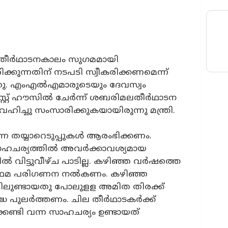
ീർഥാടനകാലം സുഗമമായി
കുന്നതിന് നടപടി സ്വീകരിക്കണമെന്ന്
ഞ്ഞു. എംഎൽഎമാരുടെയും ദേവസ്വം
ഗസ്റ്റ് ഹൗസിൽ ചേർന്ന് ശബരിമലതീർഥാടന
ു സംസാരിക്കുകയായിരുന്നു മന്ത്രി.
െ തയ്യാറെടുപ്പുകൾ ആരംഭിക്കണം.
സാഹചര്യത്തിൽ അവർക്കാവശ്യമായ
ൽ വിട്ടുവീഴ്ച പാടില്ല. കഴിഞ്ഞ വർഷത്തെ
പ്രഥമ പരിഗണന നൽകണം. കഴിഞ്ഞ
ിലുണ്ടായതു പോലുളള അമിത തിരക്ക്
്രദ്ധ പുലർത്തണം. ചില തീർഥാടകർക്ക്
്കേണ്ടി വന്ന സാഹചര്യം ഉണ്ടായത്