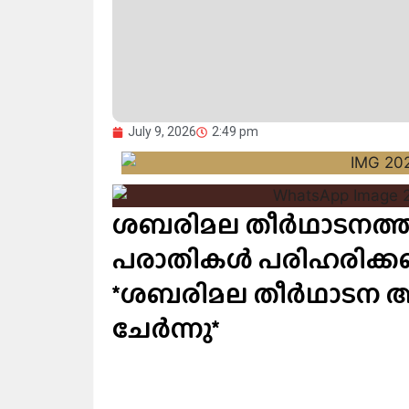
July 9, 2026
2:49 pm
ശബരിമല തീർഥാടനത്തി
പരാതികൾ പരിഹരിക്കണം
*ശബരിമല തീർഥാടന
ചേർന്നു*