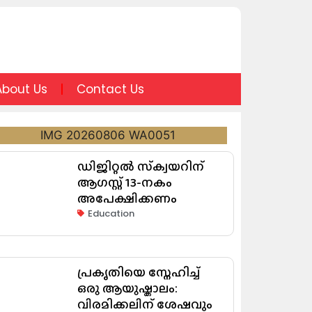
About Us
Contact Us
ഡിജിറ്റൽ സ്‌ക്വയറിന്
ആഗസ്റ്റ് 13-നകം
അപേക്ഷിക്കണം
Education
പ്രകൃതിയെ സ്നേഹിച്ച്
ഒരു ആയുഷ്കാലം:
വിരമിക്കലിന് ശേഷവും