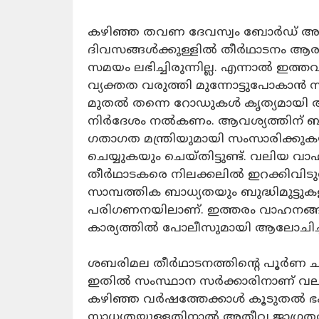
കഴിഞ്ഞ തവണ ദേവസ്വം ബോർഡ് അംഗ
ദിവസങ്ങൾക്കുള്ളിൽ തീർഥാടനം ആരംഭി
സമയം ലഭിച്ചിരുന്നില്ല. എന്നാൽ ഇത
വ്യക്തത വരുത്തി മുന്നോട്ടുപോകാൻ 
മുതൽ തന്നെ റോഡുകൾ കൃത്യമായി അറ
നിർദേശം നൽകണം. ആവശ്യത്തിന് ബസ
ഗതാഗത മന്ത്രിയുമായി സംസാരിക്കു
ചെയ്യുകയും ചെയ്തിട്ടുണ്ട്. വലിയ വ
തീർഥാടകരെ നിലക്കലിൽ ഇറക്കിവിടു
സാമ്പത്തിക ബാധ്യതയും ബുദ്ധിമുട്
പരിഗണനയിലാണ്. ഇത്തരം വാഹനങ്ങളെ പ
കാര്യത്തിൽ പോലീസുമായി ആലോചിച്ച്
ശബരിമല തീർഥാടനത്തിന്റെ പൂർണ 
ഇതിൽ സംസ്ഥാന സർക്കാരിനാണ് വലിയ
കഴിഞ്ഞ വർഷത്തേക്കാൾ കൂടുതൽ 
സാധ്യതയുള്ളതിനാൽ അതീവ ജാഗ്രതയ