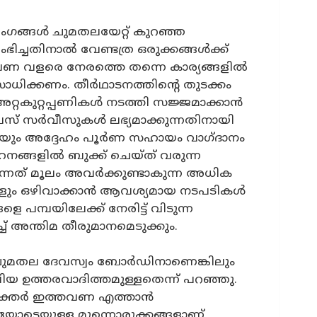
ങ്ങൾ ചുമതലയേറ്റ് കുറഞ്ഞ
ച്ചതിനാൽ വേണ്ടത്ര ഒരുക്കങ്ങൾക്ക്
്തവണ വളരെ നേരത്തെ തന്നെ കാര്യങ്ങളിൽ
സാധിക്കണം. തീർഥാടനത്തിന്റെ തുടക്കം
്റകുറ്റപ്പണികൾ നടത്തി സജ്ജമാക്കാൻ
് സർവീസുകൾ ലഭ്യമാക്കുന്നതിനായി
കയും അദ്ദേഹം പൂർണ സഹായം വാഗ്ദാനം
ാഹനങ്ങളിൽ ബുക്ക് ചെയ്ത് വരുന്ന
ന്നത് മൂലം അവർക്കുണ്ടാകുന്ന അധിക
ടുകളും ഒഴിവാക്കാൻ ആവശ്യമായ നടപടികൾ
മ്പയിലേക്ക് നേരിട്ട് വിടുന്ന
 അന്തിമ തീരുമാനമെടുക്കും.
ചുമതല ദേവസ്വം ബോർഡിനാണെങ്കിലും
 ഉത്തരവാദിത്തമുള്ളതെന്ന് പറഞ്ഞു.
ഭക്തർ ഇത്തവണ എത്താൻ
ോടെയുള്ള മുന്നൊരുക്കങ്ങളാണ്