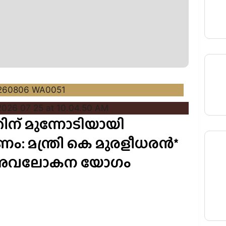
ന് മുന്നോടിയായി
: മന്ത്രി കെ മുരളീധരൻ*
 അവലോകന യോഗം