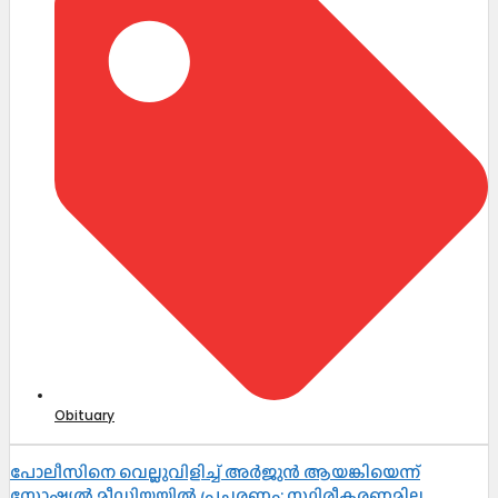
Obituary
പോലീസിനെ വെല്ലുവിളിച്ച് അർജുൻ ആയങ്കിയെന്ന്
സോഷ്യൽ മീഡിയയിൽ പ്രചരണം; സ്ഥിരീകരണമില്ല