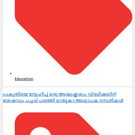
Education
പ്രകൃതിയെ സ്നേഹിച്ച് ഒരു ആയുഷ്കാലം: വിരമിക്കലിന്
ശേഷവും പച്ചപ്പ് പരത്തി മാതൃകാ അധ്യാപക ദമ്പതികൾ