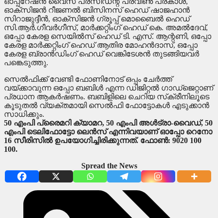
ഓപ്പറേഷന്‍ വൈസ് പ്രസിഡന്റ് പ്രവീണ്‍ പ്രകാശ്,
ഓക്‌സിജന്‍ റീജണല്‍ ബിസിനസ് ഹെഡ് ഷാജഹാന്‍
സിറാജുദ്ദീന്‍, ഓക്‌സിജന്‍ ഗ്രൂപ്പ് മൊബൈല്‍ ഹെഡ്
സി.ആര്‍.ഗീവര്‍ഗീസ്, മാര്‍ക്കറ്റിംഗ് ഹെഡ് കെ. അമല്‍ദേവ്,
ഒപ്പോ കേരള സെയില്‍സ് ഹെഡ് ടി. എസ്. ആന്റണി, ഒപ്പോ
കേരള മാര്‍ക്കറ്റിംഗ് ഹെഡ് ആതിര മോഹന്‍ദാസ്, ഒപ്പോ
കേരള ബ്രാന്‍ഡിംഗ് ഹെഡ് വെങ്കിടേശന്‍ തുടങ്ങിയവര്‍
പങ്കെടുത്തു.
സെല്‍ഫിക്ക് വേണ്ടി ഫോണിനോട് ഒപ്പം ചേര്‍ത്ത്
വയ്ക്കാവുന്ന ഒപ്പോ ബബിള്‍ എന്ന ഡിജിറ്റല്‍ ഗാഡ്‌ജെറ്റാണ്
പ്രധാന ആകര്‍ഷണം. ബബിളിലെ ചെറിയ സ്‌ക്രീനിലൂടെ
കൂടുതല്‍ വ്യക്തമായി സെല്‍ഫി ഫോട്ടോകള്‍ എടുക്കാന്‍
സാധിക്കും.
50 എംപി പ്രൈമറി ക്യാമറ, 50 എംപി അള്‍ട്രാ-വൈഡ്, 50
എംപി ടെലിഫോട്ടോ ലെന്‍സ് എന്നിവയാണ് ഓപ്പോ റെനോ
16 സീരിസില്‍ ഉപയോഗിച്ചിരിക്കുന്നത്. ഫോണ്‍: 9020 100
100.
Spread the News