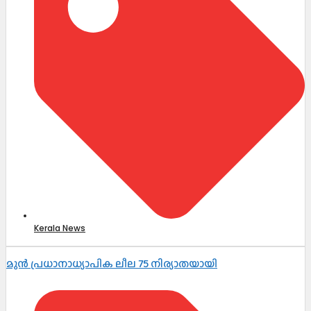
Kerala News
മുൻ പ്രധാനാധ്യാപിക ലീല 75 നിര്യാതയായി