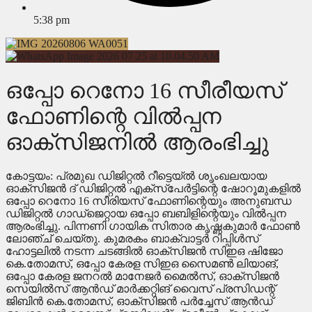
5:38 pm
ഒപ്പോ റെനോ 16 സീരീയസ്
ഫോണിന്റെ വില്‍പ്പന
ഓക്‌സിജനില്‍ ആരംഭിച്ചു
കോട്ടയം: പ്രമുഖ ഡിജിറ്റല്‍ റീട്ടെയ്ല്‍ ശൃംഖലയായ
ഓക്സിജന്‍ ദ് ഡിജിറ്റല്‍ എക്സ്പേര്‍ട്ടിന്റെ ഷോറൂമുകളില്‍
ഒപ്പോ റെനോ 16 സീരിയസ് ഫോണിന്റെയും അനുബന്ധ
ഡിജിറ്റല്‍ ഗാഡ്‌ജെറ്റായ ഒപ്പോ ബബിളിന്റെയും വില്‍പ്പന
ആരംഭിച്ചു. പിന്നണി ഗായിക സിതാര കൃഷ്ണകുമാര്‍ ഫോണ്‍
ലോഞ്ച് ചെയ്തു. കുമരകം ബാക്വാട്ടര്‍ റിപ്പിള്‍സ്
ഹോട്ടലില്‍ നടന്ന ചടങ്ങില്‍ ഓക്സിജന്‍ സിഇഒ ഷിജോ
കെ.തോമസ്, ഒപ്പോ കേരള സിഇഒ സൈമണ്‍ ലിയാങ്,
ഒപ്പോ കേരള ജനറല്‍ മാനേജര്‍ മൈല്‍സ്, ഓക്സിജന്‍
സെയില്‍സ് ആന്‍ഡ് മാര്‍ക്കറ്റിങ് വൈസ് പ്രസിഡന്റ്
ജിബിന്‍ കെ.തോമസ്, ഓക്സിജന്‍ പര്‍ച്ചേസ് ആന്‍ഡ്