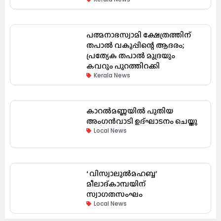
പത്മനാഭസ്വാമി ക്ഷേത്രത്തിന്
തപാൽ വകുപ്പിന്റെ ആദരം;
പ്രത്യേക തപാൽ മുദ്രയും
കവറും പുറത്തിറക്കി
Kerala News
കാറൽമണ്ണയിൽ പുതിയ
അംഗൻവാടി ഉദ്ഘാടനം ചെയ്തു
Local News
‘ വിസ്വാലുൽമഹബ്ബ’
മീലാദ്കാമ്പയിന്
സ്വാഗതസംഘം
Local News