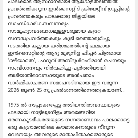
പാലക്കാട് ആസ്ഥാനമായി ആഗോളതലത്തിൽ
പ്രവർത്തിക്കുന്ന ഇൻസൈറ്റ് ദ് ക്രിയേറ്റീവ് ഗ്രൂപ്പിന്റെ
പ്രവർത്തകരും പാലക്കാടു ജില്ലയിലെ
സാംസ്കാരികസമ്പന്നരും
സാമൂഹ്യാവബോധമുള്ളവരുമായ കുറേ
സന്നദ്ധപ്രവർത്തകരും കൂടി ഒത്തൊരുമിച്ചു
നടത്തിയ കൂട്ടായ പരിശ്രമത്തിന്റെ ഫലമായ
ഇൻസൈറ്റിന്റെ ആദ്യ മുഴുനീള ഫീച്ചർ ചിത്രമായ
‘ഒഴിയാതെ’, . ഫറൂഖ് അബ്ദുൾറഹിമാൻ രചനയും
സംവിധാനവും നിർവഹിച്ചു പൂർത്തിയായി
അടിയന്തിരാവസ്ഥയുടെ അൻപതാം
വാർഷികാചരണ സമാപനദിനമായ ഈ വരുന്ന
2026 ജൂൺ 25 നു പ്രദർശനത്തിനെത്തുകയാണ്. .
1975 ൽ നടപ്പാക്കപ്പെട്ട അടിയന്തിരാവസ്ഥയുടെ
ഫലമായി നാട്ടിലുടനീളം അരങ്ങേറിയ
ഭരണകൂടഭീകരതയുടെ നഗ്നതാണ്ഡവം പാലക്കാട്ടെ
ഒരു കുഗ്രാമത്തിലെ കൗമാരക്കാരുടെ നീറുന്ന
വേദനയും അവരുടെ മാതാപിതാക്കന്മാരുടെ