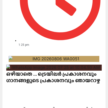
1:25 pm
ഒഴിയാതെ … ട്രെയിലർ പ്രകാശനവും
ഗാനങ്ങളുടെ പ്രകാശനവും ഞായറാഴ്ച