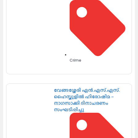
Crime
വേങ്ങശ്ശേരി എൻ.എസ്.എസ്.
ഹൈസ്കൂളിൽ ഹിരോഷിമ –
നാഗസാക്കി ദിനാചരണം
സംഘടിപ്പിച്ചു