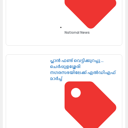
National News
പ്ലാൻ ഫണ്ട് വെട്ടിക്കുറച്ചു …
ചെർപ്പുളശ്ശേരി
നഗരസഭയിലേക്ക് എൽഡിഎഫ്
മാർച്ച്