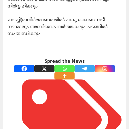
നിർവ്വഹിക്കും.
ചലച്ചി(തനിർമ്മാണത്തിൽ പങ്കു കൊണ്ട നടീ
നടന്മാരും അണിയറപ്രവർത്തകരും ചടങ്ങിൽ
സംബന്ധിക്കും.
Spread the News