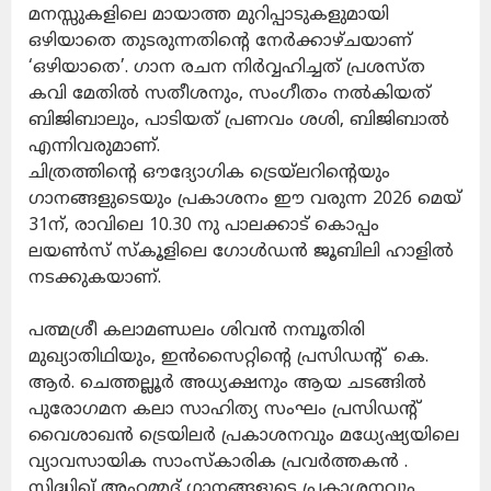
മനസ്സുകളിലെ മായാത്ത മുറിപ്പാടുകളുമായി
ഒഴിയാതെ തുടരുന്നതിന്റെ നേർക്കാഴ്ചയാണ്
‘ഒഴിയാതെ’. ഗാന രചന നിർവ്വഹിച്ചത് പ്രശസ്ത
കവി മേതിൽ സതീശനും, സംഗീതം നൽകിയത്
ബിജിബാലും, പാടിയത് പ്രണവം ശശി, ബിജിബാൽ
എന്നിവരുമാണ്.
ചിത്രത്തിന്റെ ഔദ്യോഗിക ട്രെയ്‌ലറിന്റെയും
ഗാനങ്ങളുടെയും പ്രകാശനം ഈ വരുന്ന 2026 മെയ്
31ന്, രാവിലെ 10.30 നു പാലക്കാട് കൊപ്പം
ലയൺസ് സ്‌കൂളിലെ ഗോൾഡൻ ജൂബിലി ഹാളിൽ
നടക്കുകയാണ്.
പത്മശ്രീ കലാമണ്ഡലം ശിവൻ നമ്പൂതിരി
മുഖ്യാതിഥിയും, ഇൻസൈറ്റിന്റെ പ്രസിഡന്റ് കെ.
ആർ. ചെത്തല്ലൂർ അധ്യക്ഷനും ആയ ചടങ്ങിൽ
പുരോഗമന കലാ സാഹിത്യ സംഘം പ്രസിഡന്റ്
വൈശാഖൻ ട്രെയിലർ പ്രകാശനവും മധ്യേഷ്യയിലെ
വ്യാവസായിക സാംസ്‌കാരിക പ്രവർത്തകൻ .
സിദ്ധിഖ് അഹമ്മദ് ഗാനങ്ങളുടെ പ്രകാശനവും