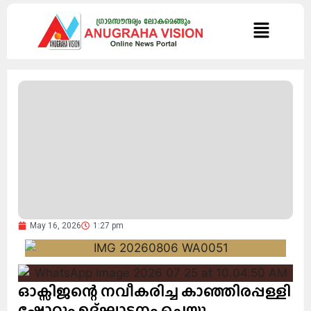
May 16, 2026
1:27 pm
ഓക്സിജന്റെ നവീകരിച്ച കാഞ്ഞിരപ്പള്ളി
ഷോറൂം ഉദ്ഘാടനം ചെയ്തു