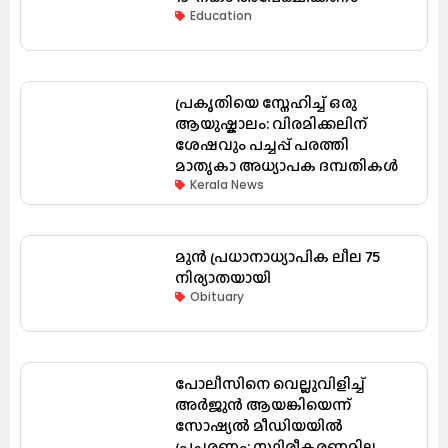
Education
പ്രകൃതിയെ സ്നേഹിച്ച് ഒരു
ആയുഷ്കാലം: വിരമിക്കലിന്
ശേഷവും പച്ചപ്പ് പരത്തി
മാതൃകാ അധ്യാപക ദമ്പതികൾ
Kerala News
മുൻ പ്രധാനാധ്യാപിക ലീല 75
നിര്യാതയായി
Obituary
പോലീസിനെ വെല്ലുവിളിച്ച്
അർജുൻ ആയങ്കിയെന്ന്
സോഷ്യൽ മീഡിയയിൽ
പ്രചരണം; സ്ഥിരീകരണമില്ല