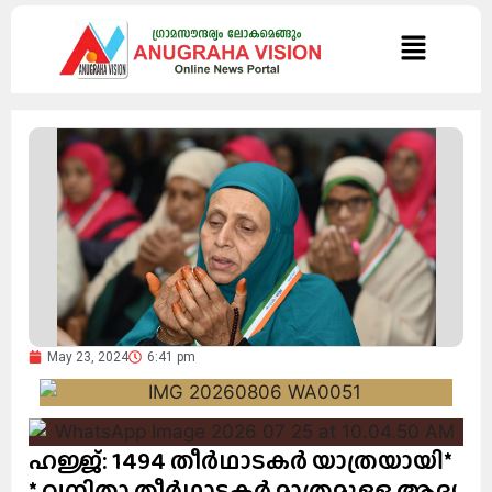
May 23, 2024
6:41 pm
ഹജ്ജ്: 1494 തീർഥാടകർ യാത്രയായി*
* വനിതാ തീർഥാടകർ മാത്രമുള്ള ആദ്യ