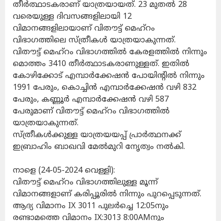
തീർത്ഥാടകരാണ് യാത്രയായത്. 23 മുതൽ 28
വരെയുള്ള ദിവസങ്ങളിലായി 12
വിമാനങ്ങളിലായാണ് വിതൗട്ട് മെഹ്റം
വിഭാഗത്തിലെ സ്ത്രീകൾ യാത്രയാകുന്നത്.
വിതൗട്ട് മെഹ്‌റം വിഭാഗത്തിൽ കേരളത്തിൽ നിന്നും
മൊത്തം 3410 തീർത്ഥാടകരാണുള്ളത്. ഇതിൽ
കോഴിക്കോട് എമ്പാർക്കേഷൻ പോയിന്റിൽ നിന്നും
1991 പേരും, കൊച്ചിൻ എമ്പാർക്കേഷൻ വഴി 832
പേരും, കണ്ണൂർ എമ്പാർക്കേഷൻ വഴി 587
പേരുമാണ് വിതൗട്ട് മെഹ്‌റം വിഭാഗത്തിൽ
യാത്രയാകുന്നത്.
സ്ത്രീകൾക്കുള്ള യാത്രയയപ്പ് പ്രാർത്ഥനക്ക്
ഇബ്രാഹിം ബാഖവി മേൽമുറി നേൃത്വം നൽകി.
നാളെ (24-05-2024 വെള്ളി):
വിതൗട്ട് മെഹ്റം വിഭാഗത്തിലുള്ള മൂന്ന്
വിമാനങ്ങളാണ് കരിപ്പൂരിൽ നിന്നും പുറപ്പെടുന്നത്.
ആദ്യ വിമാനം IX 3011 പുലർച്ചെ 12:05നും
രണ്ടാമത്തെ വിമാനം IX:3013 8:00AMനും