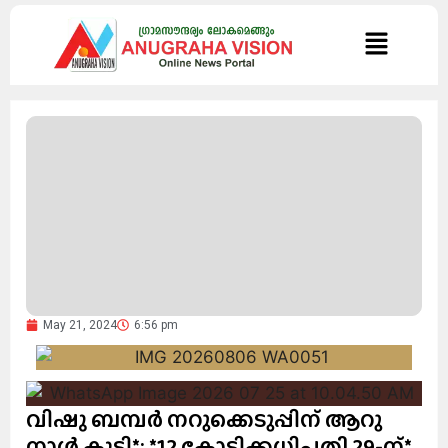
May 21, 2024
6:56 pm
വിഷു ബമ്പര്‍ നറുക്കെടുപ്പിന് ആറു
നാള്‍ കൂടി*: *12 കോടിക്കധിപതി 29-ന്*