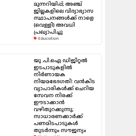
മുന്നറിയിപ്പ്; അഞ്ച്
ജില്ലകളിലെ വിദ്യാഭ്യാസ
സ്ഥാപനങ്ങൾക്ക് നാളെ
(വെള്ളി) അവധി
പ്രഖ്യാപിച്ചു
Education
യു .പി.ഐ ഡിജിറ്റൽ
ഇടപാടുകളിൽ
നിർണായക
നിയമഭേദഗതി: വൻകിട
വ്യാപാരികൾക്ക് ചെറിയ
സേവന നിരക്ക്
ഈടാക്കാൻ
വഴിതുറക്കുന്നു;
സാധാരണക്കാർക്ക്
പണമിടപാടുകൾ
തുടർന്നും സൗജന്യം