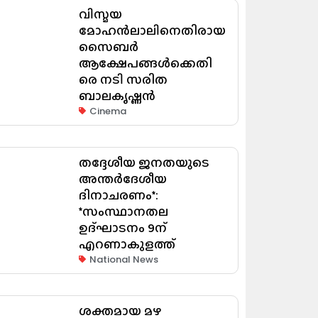
വിസ്മയ
മോഹൻലാലിനെതിരായ
സൈബർ
ആക്ഷേപങ്ങൾക്കെതി
രെ നടി സരിത
ബാലകൃഷ്ണൻ
Cinema
തദ്ദേശീയ ജനതയുടെ
അന്തർദേശീയ
ദിനാചരണം*:
*സംസ്ഥാനതല
ഉദ്ഘാടനം 9ന്
എറണാകുളത്ത്
National News
ശക്തമായ മഴ