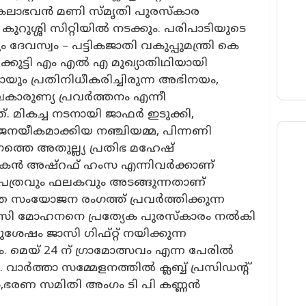
ലാഭവൻ മണി സ്മൃതി പുരസ്കാര
 കുറുശ്ശി സിറ്റിയിൽ നടക്കും. പരിപാടിയുടെ
വസ്വം – പട്ടികജാതി വകുപ്പുമന്ത്രി കെ
ിക്കുട്ടി എം എൽ എ മുഖ്യാതിഥിയായി
യും പ്രതിനിധീകരിച്ചിരുന്ന അഭിനയം,
ജീവകാരുണ്യ പ്രവർത്തനം എന്നീ
മികച്ച നടനായി ജാഫർ ഇടുക്കി,
 ജനയീകമാക്കിയ നഞ്ചിയമ്മ, പിന്നണി
ംഗത്തെ അതുല്ല്യ പ്രതിഭ മഹേഷ്
്തകൻ അഷ്റഫ് ഹംസ എന്നിവർക്കാണ്
ിപത്രവും ഫലകവും അടങ്ങുന്നതാണ്
 സംയോജന രംഗത്ത് പ്രവർത്തിക്കുന്ന
 പി സി മോഹനനെ പ്രത്യേക പുരസ്കാരം നൽകി
േഷം ജാസി ഗിഫ്റ്റ് നയിക്കുന്ന
. മെയ് 24 ന് ഗ്രാമോത്സവം എന്ന പേരിൽ
 വാർത്താ സമ്മേളനത്തിൽ ക്ലബ്ബ് പ്രസിഡൻ്റ്
ൻ,ഭരണ സമിതി അംഗം ടി പി കണ്ണൻ