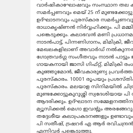
വാർഷികാഘോഷവും സംസ്ഥാന തല ക
സമർപ്പണവും മെയ് 25 ന് മുണ്ടക്കോട്ടു
ഉദ്ഘാടനവും പുരസ്കാര സമർപ്പണവും ദേ
രാധാകൃഷ്ണൻ നിർവ്വഹിക്കും. പി മമ്മ
പങ്കെടുക്കും. കലാഭവൻ മണി പ്രധാനമാ
നാടൻപാട്ട്, പിന്നണിഗാനം, മിമിക്രി, 
മേഖലകളിലാണ് അവാർഡ് നൽകുന്നത്. 
ഗോത്രവർഗ്ഗ സംഗീതവും നാടൻ പാട്ടും
ഗായകനായി ജാസി ഗിഫ്റ്റ്, മിമിക്രി ര
കുഞ്ഞുമോൻ, ജീവകാരുണ്യ പ്രവർത
പുരസ്കാരം. 10001 രൂപയും പ്രശസ്ത
പുരസ്കാരം. മലയാള സിനിമയിൽ ചിത്ര
മുണ്ടക്കോട്ടുകുറുശ്ശി സ്വദേശിയായ
ആദരിക്കും. ഉദ്ഘാടന സമ്മേളനത്തിനുശ
മ്യൂസിക്കൽ മെഗാ ഇവൻ്റും അരങ്ങേറും
തദ്ദേശീയ കലാപ്രകടനങ്ങളും ഉണ്ടാവും.
പി സതീഷ്, ട്രഷറർ എ ആർ രവിചന്ദ്ര
എന്നിവർ പങ്കെടുത്തു.