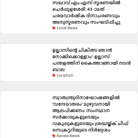
സഖാവ് എം.എസ് സ്മരണയിൽ
ചെർപ്പുളശേരി: 43-ാമത്
ചരമവാർഷിക ദിനാചരണവും
അനുസ്മരണവും സംഘടിപ്പിച്ചു
Local News
ഉല്ലാസിന്റെ ചികിത്സ ഞാൻ
നോക്കിക്കൊള്ളാം’: ഉല്ലാസ്
പന്തളത്തിന് കൈത്താങ്ങായി നടൻ
ബാല
Location
സ്വാതന്ത്ര്യദിനാഘോഷങ്ങളിൽ
‘വന്ദേമാതരം’ മുഴുവനായി
ആലപിക്കണം: സംസ്ഥാന
സർക്കാരുകളുടെയും
വകുപ്പുകളുടെയും ശ്രദ്ധയ്ക്ക് ചീഫ്
സെക്രട്ടറിയുടെ നിർദ്ദേശം
Kerala News