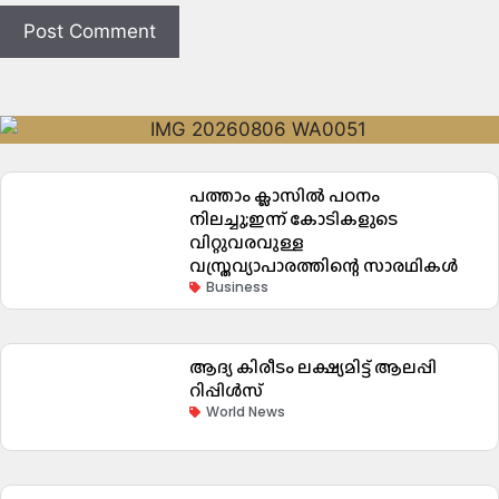
പത്താം ക്ലാസിൽ പഠനം
നിലച്ചു;ഇന്ന് കോടികളുടെ
വിറ്റുവരവുള്ള
വസ്ത്രവ്യാപാരത്തിന്റെ സാരഥികൾ
Business
ആദ്യ കിരീടം ലക്ഷ്യമിട്ട് ആലപ്പി
റിപ്പിൾസ്
World News