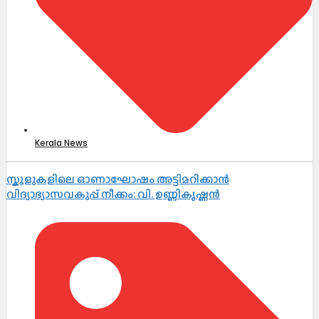
Kerala News
സ്കൂളുകളിലെ ഓണാഘോഷം അട്ടിമറിക്കാൻ
വിദ്യാഭ്യാസവകുപ്പ് നീക്കം: വി. ഉണ്ണികൃഷ്ണൻ