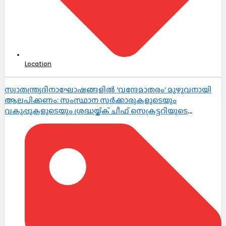
Location
സ്വാതന്ത്ര്യദിനാഘോഷങ്ങളിൽ ‘വന്ദേമാതരം’ മുഴുവനായി
ആലപിക്കണം: സംസ്ഥാന സർക്കാരുകളുടെയും
വകുപ്പുകളുടെയും ശ്രദ്ധയ്ക്ക് ചീഫ് സെക്രട്ടറിയുടെ
നിർദ്ദേശം