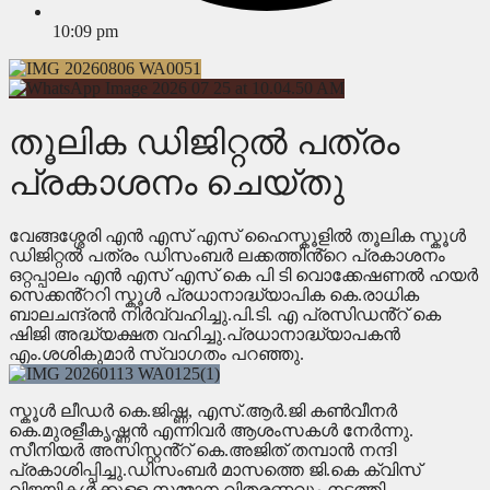
10:09 pm
തൂലിക ഡിജിറ്റൽ പത്രം
പ്രകാശനം ചെയ്തു
വേങ്ങശ്ശേരി എൻ എസ് എസ് ഹൈസ്കൂളിൽ തൂലിക സ്കൂൾ
ഡിജിറ്റൽ പത്രം ഡിസംബർ ലക്കത്തിൻ്റെ പ്രകാശനം
ഒറ്റപ്പാലം എൻ എസ് എസ് കെ പി ടി വൊക്കേഷണൽ ഹയർ
സെക്കൻ്ററി സ്കൂൾ പ്രധാനാദ്ധ്യാപിക കെ.രാധിക
ബാലചന്ദ്രൻ നിർവ്വഹിച്ചു.പി.ടി. എ പ്രസിഡൻ്റ് കെ
ഷിജി അദ്ധ്യക്ഷത വഹിച്ചു.പ്രധാനാദ്ധ്യാപകൻ
എം.ശശികുമാർ സ്വാഗതം പറഞ്ഞു.
സ്കൂൾ ലീഡർ കെ.ജിഷ്ണ, എസ്.ആർ.ജി കൺവീനർ
കെ.മുരളീകൃഷ്ണൻ എന്നിവർ ആശംസകൾ നേർന്നു.
സീനിയർ അസിസ്റ്റൻ്റ് കെ.അജിത് തമ്പാൻ നന്ദി
പ്രകാശിപ്പിച്ചു.ഡിസംബർ മാസത്തെ ജി.കെ ക്വിസ്
വിജയികൾക്കുള്ള സമ്മാന വിതരണവും നടത്തി.