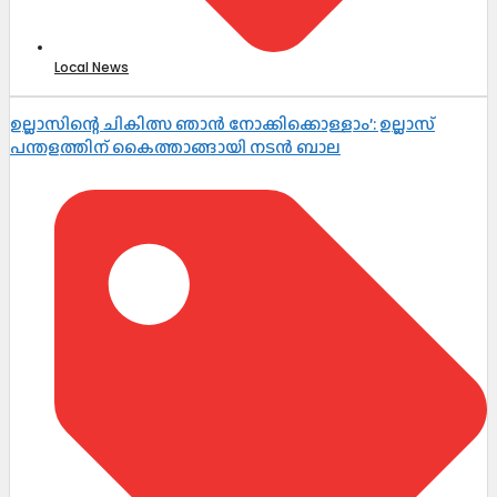
Local News
ഉല്ലാസിന്റെ ചികിത്സ ഞാൻ നോക്കിക്കൊള്ളാം’: ഉല്ലാസ്
പന്തളത്തിന് കൈത്താങ്ങായി നടൻ ബാല