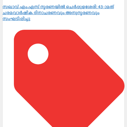
സഖാവ് എം.എസ് സ്മരണയിൽ ചെർപ്പുളശേരി: 43-ാമത്
ചരമവാർഷിക ദിനാചരണവും അനുസ്മരണവും
സംഘടിപ്പിച്ചു