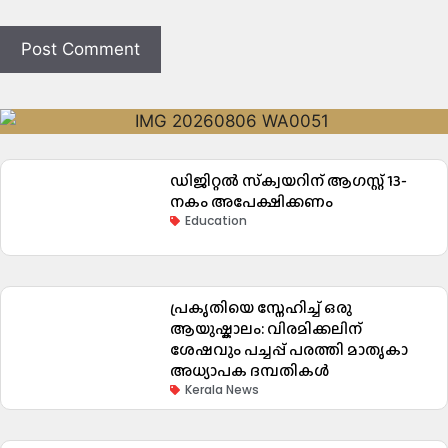
ഡിജിറ്റൽ സ്‌ക്വയറിന് ആഗസ്റ്റ് 13-
നകം അപേക്ഷിക്കണം
Education
പ്രകൃതിയെ സ്നേഹിച്ച് ഒരു
ആയുഷ്കാലം: വിരമിക്കലിന്
ശേഷവും പച്ചപ്പ് പരത്തി മാതൃകാ
അധ്യാപക ദമ്പതികൾ
Kerala News