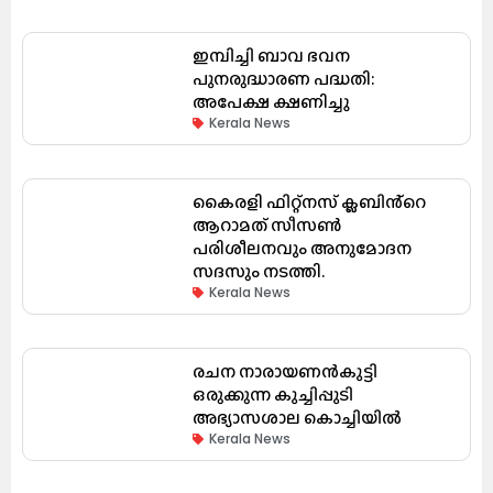
ഇമ്പിച്ചി ബാവ ഭവന
പുനരുദ്ധാരണ പദ്ധതി:
അപേക്ഷ ക്ഷണിച്ചു
Kerala News
കൈരളി ഫിറ്റ്നസ് ക്ലബിൻ്റെ
ആറാമത് സീസൺ
പരിശീലനവും അനുമോദന
സദസും നടത്തി.
Kerala News
രചന നാരായണൻകുട്ടി
ഒരുക്കുന്ന കുച്ചിപ്പുടി
അഭ്യാസശാല കൊച്ചിയിൽ
Kerala News