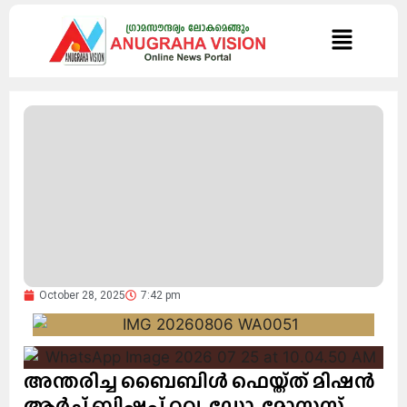
October 28, 2025
7:42 pm
അന്തരിച്ച ബൈബിൾ ഫെയ്ത്ത് മിഷൻ
ആർച്ച് ബിഷപ് റവ. ഡോ. മോസസ്