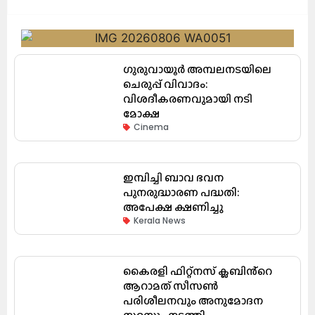
ഗുരുവായൂർ അമ്പലനടയിലെ
ചെരുപ്പ് വിവാദം:
വിശദീകരണവുമായി നടി
മോക്ഷ
Cinema
ഇമ്പിച്ചി ബാവ ഭവന
പുനരുദ്ധാരണ പദ്ധതി:
അപേക്ഷ ക്ഷണിച്ചു
Kerala News
കൈരളി ഫിറ്റ്നസ് ക്ലബിൻ്റെ
ആറാമത് സീസൺ
പരിശീലനവും അനുമോദന