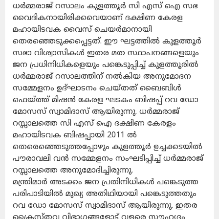
ധർമ്മരാജ് റസാലം കുളത്തൂർ സി എസ് ഐ സഭ
വൈദികനായിരിക്കവെയാണ് ദക്ഷിണ കേരള
മഹായിടവക വൈസ് ചെയർമാനായി
തെരഞ്ഞെടുക്കപ്പെട്ടത്. ഈ ഘട്ടത്തിൽ കുളത്തൂർ
സഭാ വിശ്വാസികൾ ഇതര മത സ്ഥാപനങ്ങളെയും
ജന പ്രധിനിധികളെയും പങ്കെടുപ്പിച്ച് കുളത്തൂരിൽ
ധർമ്മരാജ് റസാലത്തിന് നൽകിയ അനുമോദന
സമ്മേളനം ഉദ്ഘാടനം ചെയ്തത് ബൈബിൾ
ഫെയ്ത്ത് മിഷൻ കേരള ഘടകം ബിഷപ്പ് റവ ഡോ
മോസസ് സ്വാമിദാസ് ആയിരുന്നു. ധർമ്മരാജ്
റസ്സാലത്തെ സി എസ് ഐ ദക്ഷിണ കേരളം
മഹായിടവക ബിഷപ്പായി 2011 ൽ
തെരെഞ്ഞെടുത്തപ്പോഴും കുളത്തൂർ ഉച്ചക്കടയിൽ
പൗരാവലി വൻ സമ്മേളനം സംഘടിപ്പിച്ച് ധർമ്മരാജ്
റസ്സാലത്തെ അനുമോദിച്ചിരുന്നു.
മന്ത്രിമാർ അടക്കം ജന പ്രതിനിധികൾ പങ്കെടുത്ത
പരിപാടിയിൽ മുഖ്യ അതിഥിയായി പങ്കെടുത്തതും
റവ ഡോ മോസസ് സ്വാമിദാസ് ആയിരുന്നു. ഇതര
ക്രൈസ്തവ വിഭാഗങ്ങളോട് വളരെ സൗഹൃദം