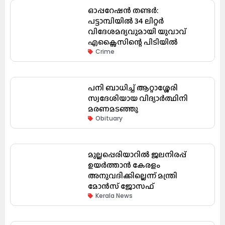
ഓപ്പറേഷൻ തണ്ടർ:
പട്ടാമ്പിയിൽ 34 ലിറ്റർ
വിദേശമദ്യവുമായി യുവാവ്
എക്സൈസിന്റെ പിടിയിൽ
Crime
പനി ബാധിച്ച് ആറ്റാശ്ശേരി
സ്വദേശിയായ വിദ്യാർത്ഥിനി
മരണമടഞ്ഞു
Obituary
മുല്ലപ്പെരിയാറിൽ ജലനിരപ്പ്
ഉയർത്താൻ കേരളം
അനുവദിക്കില്ലെന്ന് മന്ത്രി
മോൻസ് ജോസഫ്
Kerala News