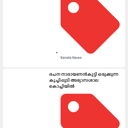
Kerala News
രചന നാരായണൻകുട്ടി ഒരുക്കുന്ന
കുച്ചിപ്പുടി അഭ്യാസശാല
കൊച്ചിയിൽ