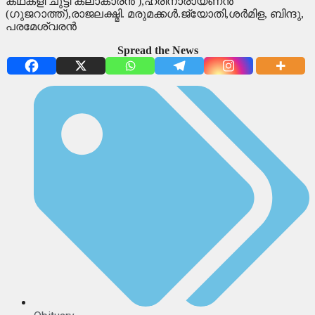
കഥകളി ചുട്ടി കലാകാരൻ ),ഹരിനാരായണൻ
(ഗുജറാത്ത്),രാജലക്ഷ്മി. മരുമക്കൾ.ജ്യോതി,ശർമിള, ബിന്ദു,
പരമേശ്വരൻ
Spread the News