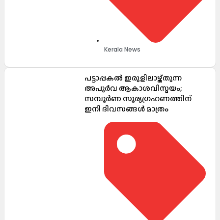
Kerala News
പട്ടാപ്പകൽ ഇരുളിലാഴ്ത്തുന്ന
അപൂർവ ആകാശവിസ്മയം;
സമ്പൂർണ സൂര്യഗ്രഹണത്തിന്
ഇനി ദിവസങ്ങൾ മാത്രം