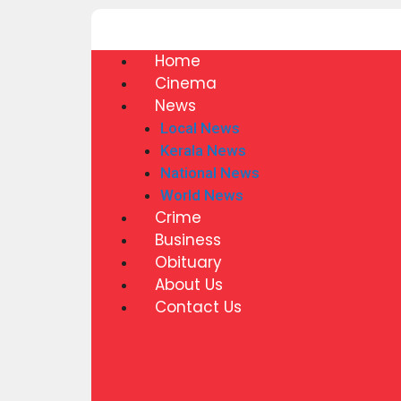
Home
Cinema
News
Local News
Kerala News
National News
World News
Crime
Business
Obituary
About Us
Contact Us