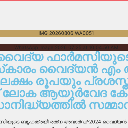
വൈദ്യ ഫാര്‍മസിയുടെ
‌കാരം വൈദ്യന്‍ എം 
രു ലക്ഷം രൂപയും പ്രശസ
 ലോക ആയുര്‍വേദ കോണ്‍
ിദ്ധ്യത്തില്‍ സമ്മാനി
മസിയുടെ ബൃഹത്രയീ രത്‌ന അവാർഡ്-2024 വൈദ്യന്‍ എ