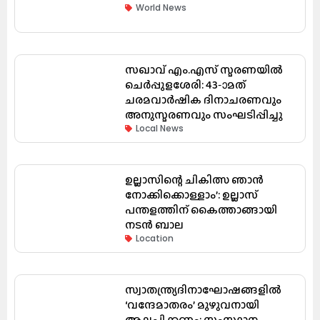
World News
സഖാവ് എം.എസ് സ്മരണയിൽ
ചെർപ്പുളശേരി: 43-ാമത്
ചരമവാർഷിക ദിനാചരണവും
അനുസ്മരണവും സംഘടിപ്പിച്ചു
Local News
ഉല്ലാസിന്റെ ചികിത്സ ഞാൻ
നോക്കിക്കൊള്ളാം’: ഉല്ലാസ്
പന്തളത്തിന് കൈത്താങ്ങായി
നടൻ ബാല
Location
സ്വാതന്ത്ര്യദിനാഘോഷങ്ങളിൽ
‘വന്ദേമാതരം’ മുഴുവനായി
ആലപിക്കണം: സംസ്ഥാന