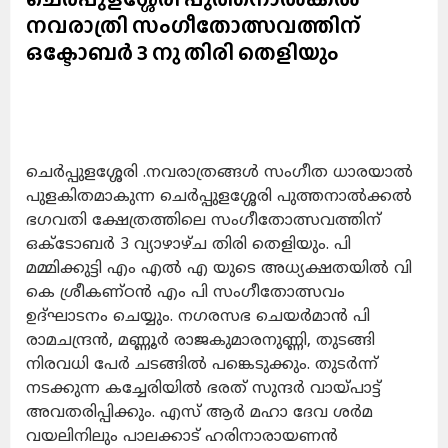
നവരാത്രി സംഗീതോത്സവത്തിന്
ഒക്ടോബർ 3 നു തിരി തെളിയും
ചെർപ്പുളശ്ശേരി .നവരാത്രങ്ങൾ സംഗീത ധാരയാൽ
പുളകിതമാകുന്ന ചെർപ്പുളശ്ശേരി പുത്തനാൽക്കൽ
ഭഗവതി ക്ഷേത്രത്തിലെ സംഗീതോത്സവത്തിന്
ഒക്ടോബർ 3 വ്യാഴാഴ്ച തിരി തെളിയും. പി
മമ്മിക്കുട്ടി എം എൽ എ യുടെ അധ്യക്ഷതയിൽ വി
കെ ശ്രീകണ്ഠൻ എം പി സംഗീതോത്സവം
ഉദ്ഘാടനം ചെയ്യും. നഗരസഭ ചെയർമാൻ പി
രാമചന്ദ്രൻ, മണ്ണൂർ രാജകുമാരനുണ്ണി, തുടങ്ങി
നിരവധി പേർ ചടങ്ങിൽ പങ്കെടുക്കും. തുടർന്ന്
നടക്കുന്ന കച്ചേരിയിൽ ഭരത് സുന്ദർ വായ്പാട്ട്
അവതരിപ്പിക്കും. എസ് ആർ മഹാ ദേവ ശർമ
വയലിനിലും പാലക്കാട് ഹരിനാരായണൻ