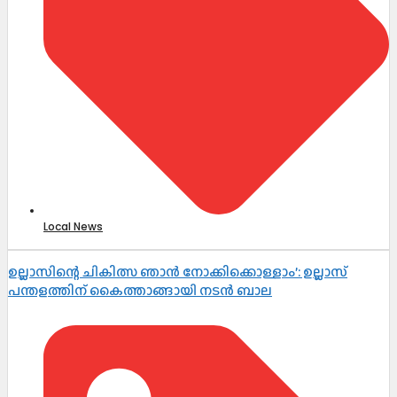
Local News
ഉല്ലാസിന്റെ ചികിത്സ ഞാൻ നോക്കിക്കൊള്ളാം’: ഉല്ലാസ്
പന്തളത്തിന് കൈത്താങ്ങായി നടൻ ബാല