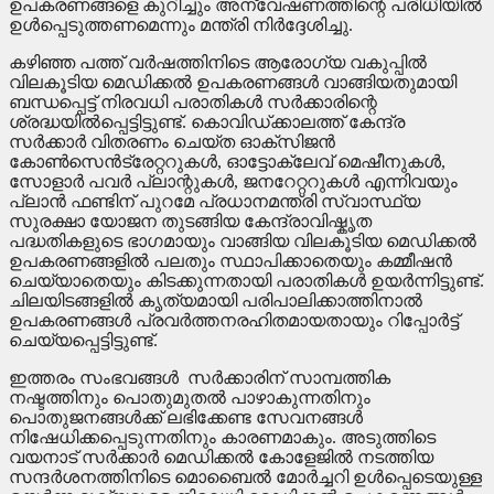
ഉപകരണങ്ങളെ കുറിച്ചും അന്വേഷണത്തിന്റെ പരിധിയിൽ
ഉൾപ്പെടുത്തണമെന്നും മന്ത്രി നിർദ്ദേശിച്ചു.
കഴിഞ്ഞ പത്ത് വർഷത്തിനിടെ ആരോഗ്യ വകുപ്പിൽ
വിലകൂടിയ മെഡിക്കൽ ഉപകരണങ്ങൾ വാങ്ങിയതുമായി
ബന്ധപ്പെട്ട് നിരവധി പരാതികൾ സർക്കാരിന്റെ
ശ്രദ്ധയിൽപ്പെട്ടിട്ടുണ്ട്. കൊവിഡ്ക്കാലത്ത് കേന്ദ്ര
സർക്കാർ വിതരണം ചെയ്ത ഓക്സിജൻ
കോൺസെൻട്രേറ്ററുകൾ, ഓട്ടോക്ലേവ് മെഷീനുകൾ,
സോളാർ പവർ പ്ലാന്റുകൾ, ജനറേറ്ററുകൾ എന്നിവയും
പ്ലാൻ ഫണ്ടിന് പുറമേ പ്രധാനമന്ത്രി സ്വാസ്ഥ്യ
സുരക്ഷാ യോജന തുടങ്ങിയ കേന്ദ്രാവിഷ്കൃത
പദ്ധതികളുടെ ഭാഗമായും വാങ്ങിയ വിലകൂടിയ മെഡിക്കൽ
ഉപകരണങ്ങളിൽ പലതും സ്ഥാപിക്കാതെയും കമ്മീഷൻ
ചെയ്യാതെയും കിടക്കുന്നതായി പരാതികൾ ഉയർന്നിട്ടുണ്ട്.
ചിലയിടങ്ങളിൽ കൃത്യമായി പരിപാലിക്കാത്തിനാൽ
ഉപകരണങ്ങൾ പ്രവർത്തനരഹിതമായതായും റിപ്പോർട്ട്
ചെയ്യപ്പെട്ടിട്ടുണ്ട്.
ഇത്തരം സംഭവങ്ങൾ സർക്കാരിന് സാമ്പത്തിക
നഷ്ടത്തിനും പൊതുമുതൽ പാഴാകുന്നതിനും
പൊതുജനങ്ങൾക്ക് ലഭിക്കേണ്ട സേവനങ്ങൾ
നിഷേധിക്കപ്പെടുന്നതിനും കാരണമാകും. അടുത്തിടെ
വയനാട് സർക്കാർ മെഡിക്കൽ കോളേജിൽ നടത്തിയ
സന്ദർശനത്തിനിടെ മൊബൈൽ മോർച്ചറി ഉൾപ്പെടെയുള്ള