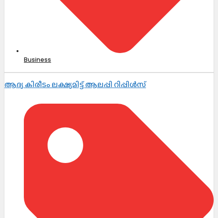
Business
ആദ്യ കിരീടം ലക്ഷ്യമിട്ട് ആലപ്പി റിപ്പിൾസ്