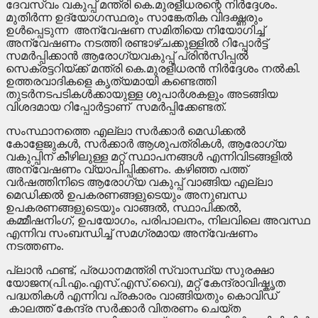
ദേവസ്വം വകുപ്പ് മന്ത്രി കെ.മുരളീധരന്റെ നിർദ്ദേശം.
മുതിർന്ന ഉദ്യോഗസ്ഥരും സാങ്കേതിക വിദഗ്ദ്ധരും
ഉൾപ്പെടുന്ന അന്വേഷണ സമിതിയെ നിയോഗിച്ച്
അന്വേഷണം നടത്തി രണ്ടാഴ്ചക്കുള്ളിൽ റിപ്പോർട്ട്
സമർപ്പിക്കാൻ ആരോഗ്യവകുപ്പ് പ്രിൻസിപ്പൽ
സെക്രട്ടറിയ്ക്ക് മന്ത്രി കെ.മുരളീധരൻ നിർദ്ദേശം നൽകി.
ഉത്തരവാദികളെ കൃത്യമായി കണ്ടെത്തി
തുടർനടപടികൾക്കായുള്ള ശുപാർശകളും അടങ്ങിയ
വിശദമായ റിപ്പോർട്ടാണ് സമർപ്പിക്കേണ്ടത്.
സംസ്ഥാനത്തെ എല്ലാ സർക്കാർ മെഡിക്കൽ
കോളേജുകൾ, സർക്കാർ ആശുപത്രികൾ, ആരോഗ്യ
വകുപ്പിന് കീഴിലുള്ള മറ്റ് സ്ഥാപനങ്ങൾ എന്നിവിടങ്ങളിൽ
അന്വേഷണം വ്യാപിപ്പിക്കണം. കഴിഞ്ഞ പത്ത്
വർഷത്തിനിടെ ആരോഗ്യ വകുപ്പ് വാങ്ങിയ എല്ലാ
മെഡിക്കൽ ഉപകരണങ്ങളുടെയും അനുബന്ധ
ഉപകരണങ്ങളുടെയും വാങ്ങൽ, സ്ഥാപിക്കൽ,
കമ്മീഷനിംഗ്, ഉപയോഗം, പരിപാലനം, നിലവിലെ അവസ്ഥ
എന്നിവ സംബന്ധിച്ച് സമഗ്രമായ അന്വേഷണം
നടത്തണം.
പ്ലാൻ ഫണ്ട്, പ്രധാനമന്ത്രി സ്വാസ്ഥ്യ സുരക്ഷാ
യോജന(പി.എം.എസ്.എസ്.വൈ), മറ്റ് കേന്ദ്രാവിഷ്കൃത
പദ്ധതികൾ എന്നിവ പ്രകാരം വാങ്ങിയതും കൊവിഡ്
കാലത്ത് കേന്ദ്ര സർക്കാർ വിതരണം ചെയ്ത