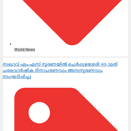
World News
സഖാവ് എം.എസ് സ്മരണയിൽ ചെർപ്പുളശേരി: 43-ാമത്
ചരമവാർഷിക ദിനാചരണവും അനുസ്മരണവും
സംഘടിപ്പിച്ചു