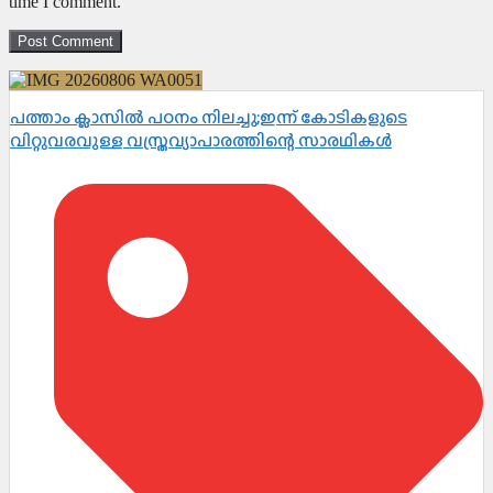
time I comment.
പത്താം ക്ലാസിൽ പഠനം നിലച്ചു;ഇന്ന് കോടികളുടെ
വിറ്റുവരവുള്ള വസ്ത്രവ്യാപാരത്തിന്റെ സാരഥികൾ