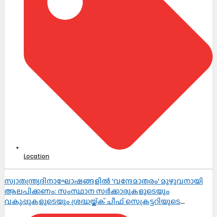
Location
സ്വാതന്ത്ര്യദിനാഘോഷങ്ങളിൽ ‘വന്ദേമാതരം’ മുഴുവനായി
ആലപിക്കണം: സംസ്ഥാന സർക്കാരുകളുടെയും
വകുപ്പുകളുടെയും ശ്രദ്ധയ്ക്ക് ചീഫ് സെക്രട്ടറിയുടെ
നിർദ്ദേശം