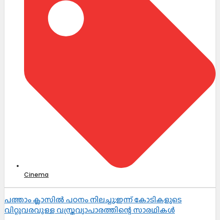
Cinema
പത്താം ക്ലാസിൽ പഠനം നിലച്ചു;ഇന്ന് കോടികളുടെ
വിറ്റുവരവുള്ള വസ്ത്രവ്യാപാരത്തിന്റെ സാരഥികൾ