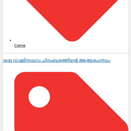
Crime
’.ഒരു വാക്കിനപ്പുറം ചിദംബരത്തിന്റെ ആത്മരഹസ്യം