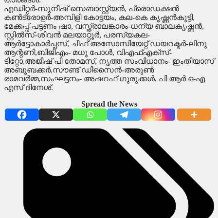
എഡിറ്റർ-സുനീഷ് സെബാസ്റ്റ്യൻ, പ്രൊഡക്ഷൻ
കൺട്രോളർ-അമ്പിളി കോട്ടയം, കല-കെ കൃഷ്ണൻകുട്ടി,
മേക്കപ്പ്-പട്ടണം ഷാ, വസ്ത്രാലങ്കാരം-ധന്യ ബാലകൃഷ്ണൻ,
സ്റ്റിൽസ്-ശിവൻ മലയാറ്റൂർ, പരസ്യകല-
ആർട്ടോകാർപ്പസ്, ചീഫ് അസോസിയേറ്റ് ഡയറക്ടർ-ലിനു
ആന്റണി,ബിജിഎം- മധു പോൾ, വിഎഫ്എക്സ്-
ടിറ്റോ,അജീഷ് പി തോമസ്, നൃത്ത സംവിധാനം- ഇംതിയാസ്
അബൂബക്കർ,സൗണ്ട് ഡിസൈൻ-അരുൺ
രാമവർമ്മ,സംഘട്ടനം- അഷറഫ് ഗുരുക്കൾ, പി ആർ ഒ-എ
എസ് ദിനേശ്.
Spread the News