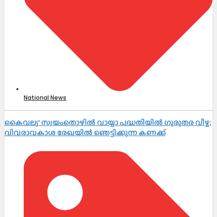
National News
കൈവല്യ’ സ്വയംതൊഴിൽ വായ്പാ പദ്ധതിയിൽ ഗുരുതര വീഴ്ച;
വിവരാവകാശ രേഖയിൽ ഞെട്ടിക്കുന്ന കണക്ക്