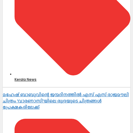
Kerala News
മഹേഷ് ബാബുവിന്റെ ജന്മദിനത്തിൽ എസ് എസ് രാജമൗലി
ചിത്രം ‘വാരണാസി’യിലെ രുദ്രയുടെ ചിത്രങ്ങൾ
പ്രേക്ഷകരിലേക്ക്