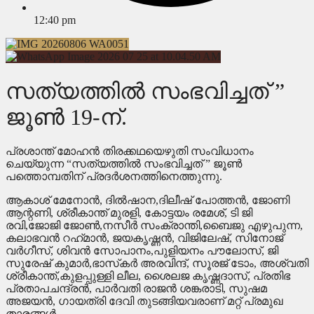
12:40 pm
സത്യത്തിൽ സംഭവിച്ചത് ”
ജൂൺ 19-ന്.
പ്രശാന്ത് മോഹൻ തിരക്കഥയെഴുതി സംവിധാനം
ചെയ്യുന്ന “സത്യത്തിൽ സംഭവിച്ചത് ” ജൂൺ
പത്തൊമ്പതിന് പ്രദർശനത്തിനെത്തുന്നു.
ആകാശ് മേനോൻ, ദിൽഷാന,ദിലീഷ് പോത്തൻ, ജോണി
ആന്റണി, ശ്രീകാന്ത് മുരളി, കോട്ടയം രമേശ്, ടി ജി
രവി,ജോജി ജോൺ,നസീർ സംക്രാന്തി,ബൈജു എഴുപുന്ന,
കലാഭവൻ റഹ്‌മാൻ, ജയകൃഷ്ണൻ, വിജിലേഷ്, സിനോജ്
വർഗീസ്, ശിവൻ സോപാനം,പുളിയനം പൗലോസ്, ജി
സുരേഷ് കുമാർ,ഭാസ്‌കർ അരവിന്ദ്, സൂരജ് ടോം, അശ്വതി
ശ്രീകാന്ത്,കുളപ്പുള്ളി ലീല, ശൈലജ കൃഷ്ണദാസ്, പ്രതിഭ
പ്രതാപചന്ദ്രൻ, പാർവതി രാജൻ ശങ്കരാടി, സുഷമ
അജയൻ, ഗായത്രി ദേവി തുടങ്ങിയവരാണ് മറ്റ് പ്രമുഖ
താരങ്ങൾ.