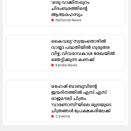
’.ഒരു വാക്കിനപ്പുറം
ചിദംബരത്തിന്റെ
ആത്മരഹസ്യം
National News
കൈവല്യ’ സ്വയംതൊഴിൽ
വായ്പാ പദ്ധതിയിൽ ഗുരുതര
വീഴ്ച; വിവരാവകാശ രേഖയിൽ
ഞെട്ടിക്കുന്ന കണക്ക്
Kerala News
മഹേഷ് ബാബുവിന്റെ
ജന്മദിനത്തിൽ എസ് എസ്
രാജമൗലി ചിത്രം
‘വാരണാസി’യിലെ രുദ്രയുടെ
ചിത്രങ്ങൾ പ്രേക്ഷകരിലേക്ക്
Cinema