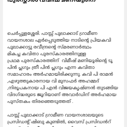
ചെർപ്പുളശ്ശേരി. പാസ്സ് പുലാക്കാട് ഗ്രാമീണ
വായനശാല ഏർപ്പെടുത്തിയ നാടിൻ്റെ പ്രിയകവി
പുലാക്കാട്ടു രവീന്ദ്രൻ്റെ സ്മരണാർത്ഥം
മികച്ച കവിതാ പുരസ്‌കാരത്തിനുള്ള
പ്രഥമ പുരസ്കാരത്തിന് വിമീഷ് മണിയൂരിൻ്റെ ടൂ
പിൻ പ്ലഗും ത്രീ പിൻ പ്ലഗും എന്ന കവിതാ
സമാഹാരം അർഹമായിരിക്കുന്നു. കവി പി രാമൻ
,എഴുത്തുകാരനായ വി മുസഫർ അഹമ്മദ്
,നിരൂപകനായ പി എൻ വിജയകൃഷ്ണൻ തുടങ്ങിയ
വിദഗ്ദ്ധരുടെ ജൂറിയാണ് അവാർഡിന് അർഹമായ
പുസ്തകം തിരഞ്ഞെടുത്തത് .
പാസ്സ് പുലാക്കാട് ഗ്രാമീണ വായനശാലയുടെ
പ്രസിഡൻ്റ് ഷിബു കുണ്ടിൽ, വൈസ് പ്രസിഡൻറ്