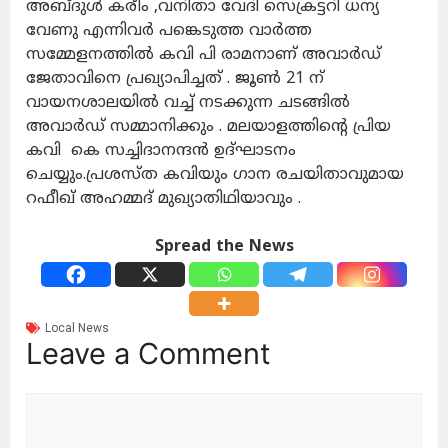
അബ്ദുൾ കരീം ,വനിതാ വേദി സെക്രട്ടറി ധന്യ
വേണു എന്നിവർ പങ്കെടുത്ത വാർത്ത
സമ്മേളനത്തിൽ കവി പി രാമനാണ് അവാർഡ്
ജേതാവിനെ പ്രഖ്യാപിച്ചത് . ജൂൺ 21 ന്
വായനശാലയിൽ വച്ച് നടക്കുന്ന ചടങ്ങിൽ
അവാർഡ് സമ്മാനിക്കും . മലയാളത്തിൻ്റെ പ്രിയ
കവി കെ സച്ചിദാനന്ദൻ ഉദ്ഘാടനം
ചെയ്യും.പ്രശസ്ത കവിയും ഗാന രചയിതാവുമായ
റഫീഖ് അഹമ്മദ് മുഖ്യാതിഥിയാവും .
Spread the News
Local News
Leave a Comment