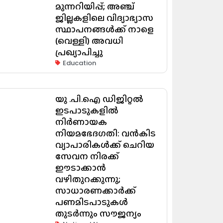
മുന്നറിയിപ്പ്; അഞ്ച്
ജില്ലകളിലെ വിദ്യാഭ്യാസ
സ്ഥാപനങ്ങൾക്ക് നാളെ
(വെള്ളി) അവധി
പ്രഖ്യാപിച്ചു
Education
യു .പി.ഐ ഡിജിറ്റൽ
ഇടപാടുകളിൽ
നിർണായക
നിയമഭേദഗതി: വൻകിട
വ്യാപാരികൾക്ക് ചെറിയ
സേവന നിരക്ക്
ഈടാക്കാൻ
വഴിതുറക്കുന്നു;
സാധാരണക്കാർക്ക്
പണമിടപാടുകൾ
തുടർന്നും സൗജന്യം