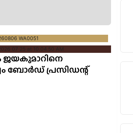
 കെ ജയകുമാറിനെ
ം ബോർഡ് പ്രസിഡന്റ്