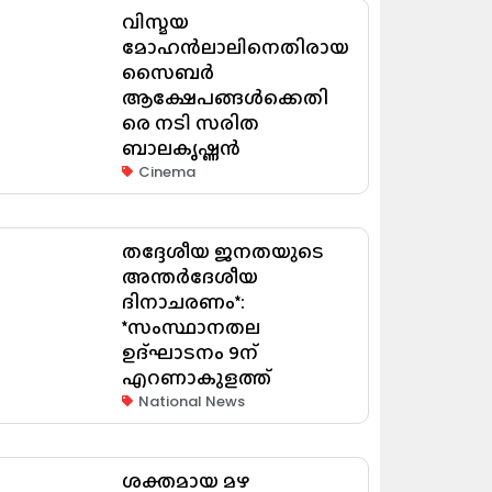
വിസ്മയ
മോഹൻലാലിനെതിരായ
സൈബർ
ആക്ഷേപങ്ങൾക്കെതി
രെ നടി സരിത
ബാലകൃഷ്ണൻ
Cinema
തദ്ദേശീയ ജനതയുടെ
അന്തർദേശീയ
ദിനാചരണം*:
*സംസ്ഥാനതല
ഉദ്ഘാടനം 9ന്
എറണാകുളത്ത്
National News
ശക്തമായ മഴ