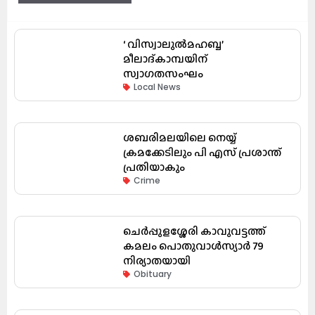
‘ വിസ്വാലുൽമഹബ്ബ’
മീലാദ്കാമ്പയിന്
സ്വാഗതസംഘം
Local News
ശബരിമലയിലെ നെയ്യ്
ക്രമക്കേടിലും പി എസ് പ്രശാന്ത്
പ്രതിയാകും
Crime
ചെർപ്പുളശ്ശേരി കാവുവട്ടത്ത്
കമലം പൊതുവാൾസ്യാർ 79
നിര്യാതയായി
Obituary