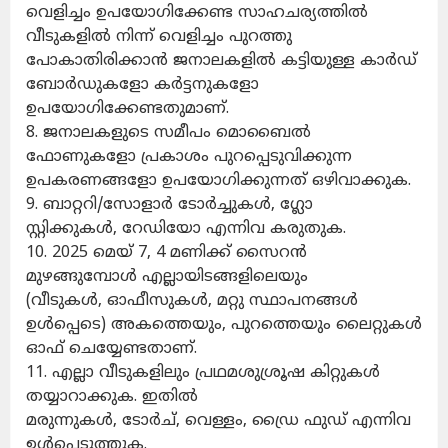
വെളിച്ചം ഉപയോഗിക്കേണ്ട സാഹചര്യത്തിൽ
വീടുകളിൽ നിന്ന് വെളിച്ചം പുറത്തു
പോകാതിരിക്കാൻ ജനാലകളിൽ കട്ടിയുള്ള കാർഡ്
ബോർഡുകളോ കർട്ടനുകളോ
ഉപയോഗിക്കേണ്ടതുമാണ്.
8. ജനാലകളുടെ സമീപം മൊബൈൽ
ഫോണുകളോ പ്രകാശം പുറപ്പെടുവിക്കുന്ന
ഉപകരണങ്ങളോ ഉപയോഗിക്കുന്നത് ഒഴിവാക്കുക.
9. ബാറ്ററി/സോളാർ ടോർച്ചുകൾ, ഗ്ലോ
സ്റ്റിക്കുകൾ, റേഡിയോ എന്നിവ കരുതുക.
10. 2025 മെയ് 7, 4 മണിക്ക് സൈറൻ
മുഴങ്ങുമ്പോൾ എല്ലായിടങ്ങളിലെയും
(വീടുകൾ, ഓഫീസുകൾ, മറ്റു സ്ഥാപനങ്ങൾ
ഉൾപ്പെടെ) അകത്തെയും, പുറത്തെയും ലൈറ്റുകൾ
ഓഫ് ചെയ്യേണ്ടതാണ്.
11. എല്ലാ വീടുകളിലും പ്രഥമശുശ്രൂഷ കിറ്റുകൾ
തയ്യാറാക്കുക. ഇതിൽ
മരുന്നുകൾ, ടോർച്, വെള്ളം, ഡ്രൈ ഫുഡ് എന്നിവ
ഉൾപ്പെടുത്തുക.