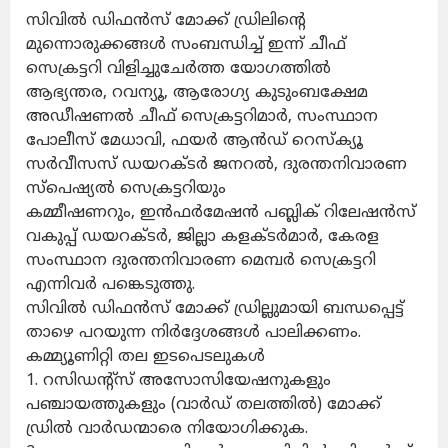
സിവിൽ ഡിഫൻസ് മോക്ക് ഡ്രിലിന്റെ
മുന്നൊരുക്കങ്ങൾ സംബന്ധിച്ച് ഇന്ന് ചീഫ്
സെക്രട്ടറി വിളിച്ചുചേർത്ത യോഗത്തിൽ
ആഭ്യന്തര, റവന്യൂ, ആരോഗ്യ കുടുംബക്ഷേമ
അഡീഷണൽ ചീഫ് സെക്രട്ടറിമാർ, സംസ്ഥാന
പോലീസ് മേധാവി, ഫയർ ആൻഡ് റെസ്‌ക്യൂ
സർവീസസ് ഡയറക്ടർ ജനറൽ, ദുരന്തനിവാരണ
സ്‌പെഷ്യൽ സെക്രട്ടറിയും
കമ്മീഷണറും, ഇൻഫർമേഷൻ പബ്ലിക് റിലേഷൻസ്
വകുപ്പ് ഡയറക്ടർ, ജില്ലാ കളക്ടർമാർ, കേരള
സംസ്ഥാന ദുരന്തനിവാരണ മെമ്പർ സെക്രട്ടറി
എന്നിവർ പങ്കെടുത്തു.
സിവിൽ ഡിഫൻസ് മോക്ക് ഡ്രില്ലുമായി ബന്ധപ്പെട്ട്
താഴെ പറയുന്ന നിർദ്ദേശങ്ങൾ പാലിക്കണം.
കമ്മ്യൂണിറ്റി തല ഇടപെടലുകൾ
1. റസിഡന്റ്‌സ് അസോസിയേഷനുകളും
പഞ്ചായത്തുകളും (വാർഡ് തലത്തിൽ) മോക്ക്
ഡ്രിൽ വാർഡന്മാരെ നിയോഗിക്കുക.