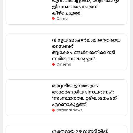
യുവാവിന്റെ ശ്രമം, യാത്രക്കാരും
ജീവനക്കാരും ചേർന്ന്
കീഴ്പ്പെടുത്തി
Crime
വിസ്മയ മോഹൻലാലിനെതിരായ
സൈബർ
ആക്ഷേപങ്ങൾക്കെതിരെ നടി
സരിത ബാലകൃഷ്ണൻ
Cinema
തദ്ദേശീയ ജനതയുടെ
അന്തർദേശീയ ദിനാചരണം*:
*സംസ്ഥാനതല ഉദ്ഘാടനം 9ന്
എറണാകുളത്ത്
National News
ശക്തമായ മഴ മുന്നറിയിപ്പ്;