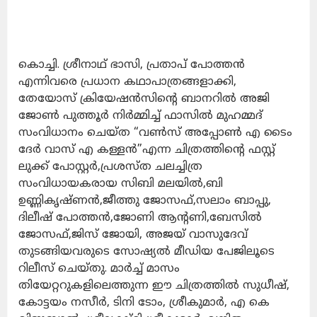
കൊച്ചി. ശ്രീനാഥ് ഭാസി, പ്രതാപ് പോത്തൻ
എന്നിവരെ പ്രധാന കഥാപാത്രങ്ങളാക്കി,
തേയോസ് ക്രിയേഷൻസിന്റെ ബാനറിൽ അജി
ജോൺ പുത്തൂർ നിർമ്മിച്ച് ഫാസിൽ മുഹമ്മദ്
സംവിധാനം ചെയ്ത “വൺസ് അപ്പോൺ എ ടൈം
ദേർ വാസ് എ കള്ളൻ”എന്ന ചിത്രത്തിന്റെ ഫസ്റ്റ്
ലുക്ക് പോസ്റ്റർ,പ്രശസ്ത ചലച്ചിത്ര
സംവിധായകരായ സിബി മലയിൽ,ബി
ഉണ്ണികൃഷ്ണൻ,ജീത്തു ജോസഫ്,സലാം ബാപ്പു,
ദിലീഷ് പോത്തൻ,ജോണി ആന്റണി,ബേസിൽ
ജോസഫ്,ജിസ് ജോയി, അജയ് വാസുദേവ്
തുടങ്ങിയവരുടെ സോഷ്യൽ മീഡിയ പേജിലൂടെ
റിലീസ് ചെയ്തു. മാർച്ച് മാസം
തിയേറ്ററുകളിലെത്തുന്ന ഈ ചിത്രത്തിൽ സുധീഷ്,
കോട്ടയം നസീർ, ടിനി ടോം, ശ്രീകുമാർ, എ കെ