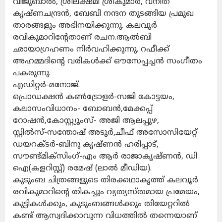
വിജുബാൽ, ശ്രീലക്ഷ്മി ശ്രീകുമാർ, വനിത
കൃഷ്ണചന്ദ്രൻ, ബേബി നന്ദന തുടങ്ങിയ പ്രമുഖ
താരങ്ങളും അഭിനയിക്കുന്നു. കലവൂർ
രവികുമാറിന്റേതാണ് രചന.ആൽബി
ഛായാഗ്രഹണം നിർവഹിക്കുന്നു. റഫീക്ക്
അഹമ്മദിന്റെ വരികൾക്ക് ഔസേപ്പച്ചൻ സംഗീതം
പകരുന്നു.
എഡിറ്റർ-മനോജ്.
പ്രൊഡക്ഷൻ കൺട്രോളർ-സജി കോട്ടയം,
കലാസംവിധാനം- ബോബൻ,മേക്കപ്പ്
റോഷൻ,കോസ്റ്റ്യൂംസ്- അജി ആലപ്പുഴ,
സ്റ്റിൽസ്-സന്തോഷ് അടൂർ,ചീഫ് അസോസിയേറ്റ്
ഡയറക്ടർ-ബിനു കൃഷ്ണൻ ഹരിപ്പാട്,
സൗണ്ട്മിക്സിംഗ്-എം ആർ രാജാകൃഷ്ണൻ, ഡി
ഐ(കളറിസ്റ്റ്) രമേഷ് (ലാൽ മീഡിയ).
കുടുംബ ചിത്രങ്ങളുടെ തിരക്കഥാകൃത്ത് കലവൂർ
രവികുമാറിന്റെ തികച്ചും വ്യത്യസ്തമായ പ്രമേയം,
കുട്ടികൾക്കും, കുടുംബങ്ങൾക്കും തിയേറ്ററിൽ
കണ്ട് ആസ്വദിക്കാവുന്ന വിധത്തിൽ തന്നെയാണ്