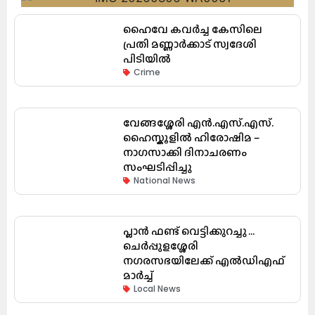
ഹൈവേ കവർച്ച കേസിലെ
പ്രതി മണ്ണാർക്കാട് സ്വദേശി
പിടിയിൽ
Crime
വേങ്ങശ്ശേരി എൻ.എസ്.എസ്.
ഹൈസ്കൂളിൽ ഹിരോഷിമ –
നാഗസാക്കി ദിനാചരണം
സംഘടിപ്പിച്ചു
National News
പ്ലാൻ ഫണ്ട് വെട്ടിക്കുറച്ചു …
ചെർപ്പുളശ്ശേരി
നഗരസഭയിലേക്ക് എൽഡിഎഫ്
മാർച്ച്
Local News