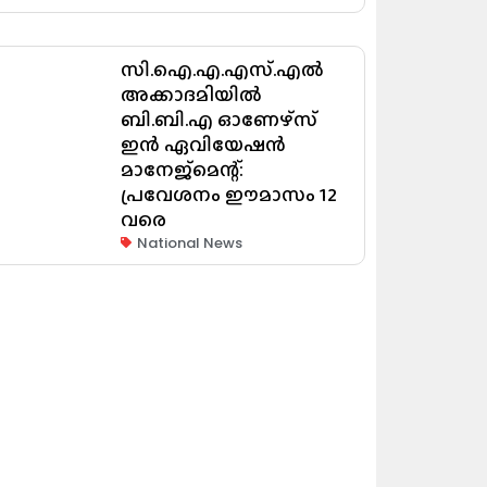
സി.ഐ.എ.എസ്.എൽ
അക്കാദമിയിൽ
ബി.ബി.എ ഓണേഴ്സ്
ഇൻ ഏവിയേഷൻ
മാനേജ്മെന്റ്:
പ്രവേശനം ഈമാസം 12
വരെ
National News