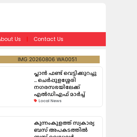
About Us
Contact Us
പ്ലാൻ ഫണ്ട് വെട്ടിക്കുറച്ചു
… ചെർപ്പുളശ്ശേരി
നഗരസഭയിലേക്ക്
എൽഡിഎഫ് മാർച്ച്
Local News
കുന്നംകുളത്ത് സ്വകാര്യ
ബസ് അപകടത്തിൽ
ബസ് ഡ്രൈവർ