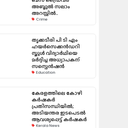
അബ്ദുൽ സലാം
അറസ്റ്റിൽ..
Crime
തൃക്കടീരി പി ടി എം
ഹയർസെക്കൻഡറി
സ്കൂൾ വിദ്യാർഥിയെ
മർദ്ദിച്ച അധ്യാപകന്
സസ്പെൻഷൻ
Education
കേരളത്തിലെ കോഴി
കർഷകർ
പ്രതിസന്ധിയിൽ;
അടിയന്തര ഇടപെടൽ
ആവശ്യപ്പെട്ട് കർഷകർ
Kerala News