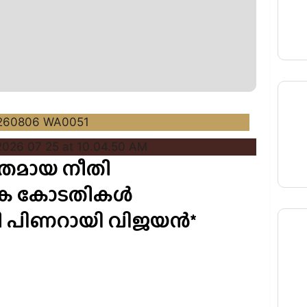
ിതമായ നീതി
്യേക കോടതികള്‍
്രി പിണറായി വിജയന്‍*