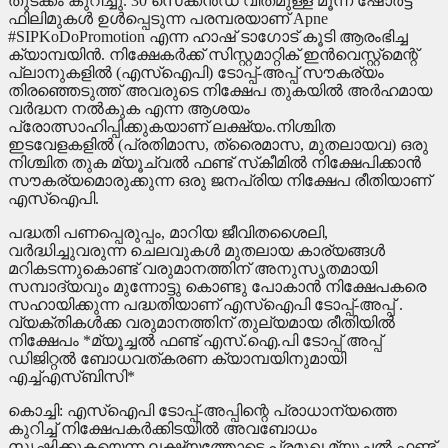
തുടക്കം കുറിച്ചു. 30 സെക്കന്‍ഡ് വീതമുള്ള മൂന്ന് ഷോര്‍ട്ട്
ഫിലിമുകള്‍ ഉള്‍പ്പെടുന്ന പരമ്പരയാണ് Apne
#SIPKoDoPromotion എന്ന ഹാഷ് ടാഗോട് കൂടി ആരംഭിച്ച
ക്യാമ്പയിന്‍. നിക്ഷേകര്‍ക്ക് സിസ്റ്റമാറ്റിക് ഇന്‍വെസ്റ്റ്‌മെന്റ്
പ്ലാനുകളില്‍ (എസ്‌ഐപി) ടോപ്പ്-അപ്പ് സൗകര്യം
തിരഞ്ഞെടുത്ത് അവരുടെ നിക്ഷേപ തുകയില്‍ അര്‍ഹമായ
വര്‍ദ്ധന നല്‍കുക എന്ന ആശയം
പ്രോത്സാഹിപ്പിക്കുകയാണ് ലക്ഷ്യം.നിശ്ചിത
ഇടവേളകളില്‍ (പ്രതിമാസ, ത്രൈമാസ, മുതലായവ) ഒരു
നിശ്ചിത തുക മ്യൂച്വല്‍ ഫണ്ട് സ്‌കീമില്‍ നിക്ഷേപിക്കാന്‍
സൗകര്യമൊരുക്കുന്ന ഒരു ജനപ്രിയ നിക്ഷേപ രീതിയാണ്
എസ്‌ഐപി.
പദ്ധതി പണപ്പെരുപ്പം, മാറിയ ജീവിതശൈലി,
വര്‍ദ്ധിച്ചുവരുന്ന ചെലവുകള്‍ മുതലായ കാര്യങ്ങള്‍
മറികടന്നുകൊണ്ട് വരുമാനത്തിന് അനുസൃതമായി
സമ്പാദ്യവും മുന്നോട്ടു കൊണ്ടു പോകാന്‍ നിക്ഷേപകരെ
സഹായിക്കുന്ന പദ്ധതിയാണ് എസ്‌ഐപി ടോപ്പ്-അപ്പ് .
വ്യക്തികള്‍ക്ക വരുമാനത്തിന് തുല്യമായ രീതിയില്‍
നിക്ഷേപം *മ്യൂച്ചല്‍ ഫണ്ട് എസ്.ഐ.പി ടോപ്പ് അപ്പ്
ഡിജിറ്റല്‍ ബോധവത്കരണ ക്യാമ്പയിനുമായി
എച്ച്എസ്ബിസി*
കൊച്ചി: എസ്‌ഐപി ടോപ്പ്-അപ്പിന്റെ പ്രാധാന്യത്തെ
കുറിച്ച് നിക്ഷേപകര്‍ക്കിടയില്‍ അവബോധം
സൃഷ്ടിക്കുകയെന്ന ലക്ഷ്യത്തോടെ പ്രമുഖ മ്യൂച്ചല്‍ ഫണ്ട്