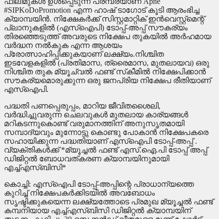
ഫിലിമുകള്‍ ഉള്‍പ്പെടുന്ന പരമ്പരയാണ് Apne
#SIPKoDoPromotion എന്ന ഹാഷ് ടാഗോട് കൂടി ആരംഭിച്ച
ക്യാമ്പയിന്‍. നിക്ഷേകര്‍ക്ക് സിസ്റ്റമാറ്റിക് ഇന്‍വെസ്റ്റ്‌മെന്റ്
പ്ലാനുകളില്‍ (എസ്‌ഐപി) ടോപ്പ്-അപ്പ് സൗകര്യം
തിരഞ്ഞെടുത്ത് അവരുടെ നിക്ഷേപ തുകയില്‍ അര്‍ഹമായ
വര്‍ദ്ധന നല്‍കുക എന്ന ആശയം
പ്രോത്സാഹിപ്പിക്കുകയാണ് ലക്ഷ്യം.നിശ്ചിത
ഇടവേളകളില്‍ (പ്രതിമാസ, ത്രൈമാസ, മുതലായവ) ഒരു
നിശ്ചിത തുക മ്യൂച്വല്‍ ഫണ്ട് സ്‌കീമില്‍ നിക്ഷേപിക്കാന്‍
സൗകര്യമൊരുക്കുന്ന ഒരു ജനപ്രിയ നിക്ഷേപ രീതിയാണ്
എസ്‌ഐപി.
പദ്ധതി പണപ്പെരുപ്പം, മാറിയ ജീവിതശൈലി,
വര്‍ദ്ധിച്ചുവരുന്ന ചെലവുകള്‍ മുതലായ കാര്യങ്ങള്‍
മറികടന്നുകൊണ്ട് വരുമാനത്തിന് അനുസൃതമായി
സമ്പാദ്യവും മുന്നോട്ടു കൊണ്ടു പോകാന്‍ നിക്ഷേപകരെ
സഹായിക്കുന്ന പദ്ധതിയാണ് എസ്‌ഐപി ടോപ്പ്-അപ്പ് .
വ്യക്തികള്‍ക്ക് *മ്യൂച്ചല്‍ ഫണ്ട് എസ്.ഐ.പി ടോപ്പ് അപ്പ്
ഡിജിറ്റല്‍ ബോധവത്കരണ ക്യാമ്പയിനുമായി
എച്ച്എസ്ബിസി*
കൊച്ചി: എസ്‌ഐപി ടോപ്പ്-അപ്പിന്റെ പ്രാധാന്യത്തെ
കുറിച്ച് നിക്ഷേപകര്‍ക്കിടയില്‍ അവബോധം
സൃഷ്ടിക്കുകയെന്ന ലക്ഷ്യത്തോടെ പ്രമുഖ മ്യൂച്ചല്‍ ഫണ്ട്
കമ്പനിയായ എച്ച്എസ്ബിസി ഡിജിറ്റല്‍ ക്യാമ്പയിന്