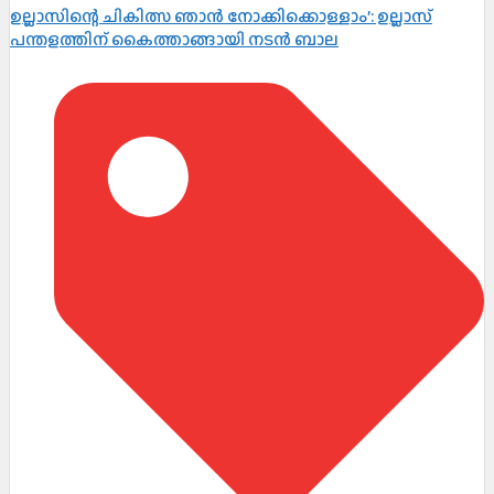
ഉല്ലാസിന്റെ ചികിത്സ ഞാൻ നോക്കിക്കൊള്ളാം’: ഉല്ലാസ്
പന്തളത്തിന് കൈത്താങ്ങായി നടൻ ബാല