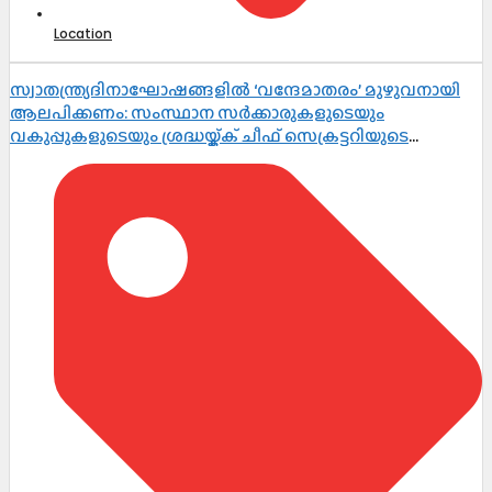
Location
സ്വാതന്ത്ര്യദിനാഘോഷങ്ങളിൽ ‘വന്ദേമാതരം’ മുഴുവനായി
ആലപിക്കണം: സംസ്ഥാന സർക്കാരുകളുടെയും
വകുപ്പുകളുടെയും ശ്രദ്ധയ്ക്ക് ചീഫ് സെക്രട്ടറിയുടെ
നിർദ്ദേശം