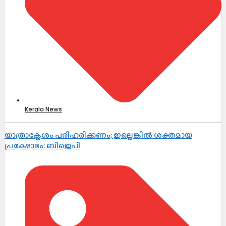
Kerala News
യാത്രാക്ലേശം പരിഹരിക്കണം; ഇല്ലെങ്കിൽ ശക്തമായ
പ്രക്ഷോഭം: ബിജെപി