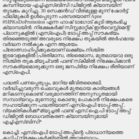
കമ്പനിയായ എച്ച്എസ്ബിസി ഡിജിറ്റല്‍ ക്യാമ്പയിന്
തുടക്കം കുറിച്ചു. 30 സെക്കന്‍ഡ് വീതമുള്ള മൂന്ന് ഷോര്‍ട്ട്
ഫിലിമുകള്‍ ഉള്‍പ്പെടുന്ന പരമ്പരയാണ് Apne
#SIPKoDoPromotion എന്ന ഹാഷ് ടാഗോട് കൂടി ആരംഭിച്ച
ക്യാമ്പയിന്‍. നിക്ഷേകര്‍ക്ക് സിസ്റ്റമാറ്റിക് ഇന്‍വെസ്റ്റ്‌മെന്റ്
പ്ലാനുകളില്‍ (എസ്‌ഐപി) ടോപ്പ്-അപ്പ് സൗകര്യം
തിരഞ്ഞെടുത്ത് അവരുടെ നിക്ഷേപ തുകയില്‍ അര്‍ഹമായ
വര്‍ദ്ധന നല്‍കുക എന്ന ആശയം
പ്രോത്സാഹിപ്പിക്കുകയാണ് ലക്ഷ്യം.നിശ്ചിത
ഇടവേളകളില്‍ (പ്രതിമാസ, ത്രൈമാസ, മുതലായവ) ഒരു
നിശ്ചിത തുക മ്യൂച്വല്‍ ഫണ്ട് സ്‌കീമില്‍ നിക്ഷേപിക്കാന്‍
സൗകര്യമൊരുക്കുന്ന ഒരു ജനപ്രിയ നിക്ഷേപ രീതിയാണ്
എസ്‌ഐപി.
പദ്ധതി പണപ്പെരുപ്പം, മാറിയ ജീവിതശൈലി,
വര്‍ദ്ധിച്ചുവരുന്ന ചെലവുകള്‍ മുതലായ കാര്യങ്ങള്‍
മറികടന്നുകൊണ്ട് വരുമാനത്തിന് അനുസൃതമായി
സമ്പാദ്യവും മുന്നോട്ടു കൊണ്ടു പോകാന്‍ നിക്ഷേപകരെ
സഹായിക്കുന്ന പദ്ധതിയാണ് എസ്‌ഐപി ടോപ്പ്-അപ്പ് .
വ്യക്തികള്‍ക്ക്*മ്യൂച്ചല്‍ ഫണ്ട് എസ്.ഐ.പി ടോപ്പ് അപ്പ്
ഡിജിറ്റല്‍ ബോധവത്കരണ ക്യാമ്പയിനുമായി
എച്ച്എസ്ബിസി*
കൊച്ചി: എസ്‌ഐപി ടോപ്പ്-അപ്പിന്റെ പ്രാധാന്യത്തെ
കുറിച്ച് നിക്ഷേപകര്‍ക്കിടയില്‍ അവബോധം