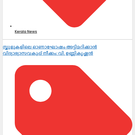
Kerala News
സ്കൂളുകളിലെ ഓണാഘോഷം അട്ടിമറിക്കാൻ
വിദ്യാഭ്യാസവകുപ്പ് നീക്കം: വി. ഉണ്ണികൃഷ്ണൻ