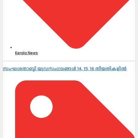
Kerala News
സംഘശതാബ്ദി യുവസംഗമങ്ങള്‍ 14, 15, 16 തീയതികളില്‍