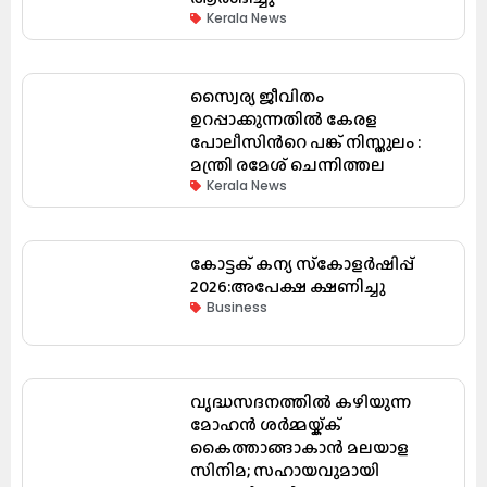
Kerala News
സ്വൈര്യ ജീവിതം
ഉറപ്പാക്കുന്നതില്‍ കേരള
പോലീസിന്‍റെ പങ്ക് നിസ്തുലം :
മന്ത്രി രമേശ് ചെന്നിത്തല
Kerala News
കോട്ടക് കന്യ സ്‌കോളർഷിപ്പ്
2026:അപേക്ഷ ക്ഷണിച്ചു
Business
വൃദ്ധസദനത്തിൽ കഴിയുന്ന
മോഹൻ ശർമ്മയ്ക്ക്
കൈത്താങ്ങാകാൻ മലയാള
സിനിമ; സഹായവുമായി