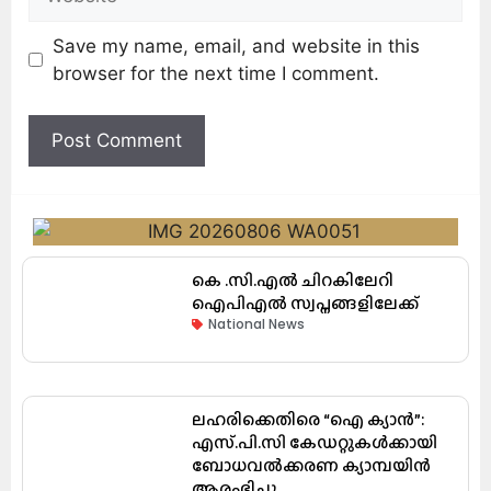
Save my name, email, and website in this
browser for the next time I comment.
കെ .സി.എൽ ചിറകിലേറി
ഐപിഎൽ സ്വപ്നങ്ങളിലേക്ക്
National News
ലഹരിക്കെതിരെ “ഐ ക്യാൻ”:
എസ്.പി.സി കേഡറ്റുകൾക്കായി
ബോധവൽക്കരണ ക്യാമ്പയിൻ
ആരംഭിച്ചു