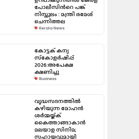
പോലീസിന്‍റെ പങ്ക്
നിസ്തുലം : മന്ത്രി രമേശ്
ചെന്നിത്തല
Kerala News
കോട്ടക് കന്യ
സ്‌കോളർഷിപ്പ്
2026:അപേക്ഷ
ക്ഷണിച്ചു
Business
വൃദ്ധസദനത്തിൽ
കഴിയുന്ന മോഹൻ
ശർമ്മയ്ക്ക്
കൈത്താങ്ങാകാൻ
മലയാള സിനിമ;
സഹായവുമായി