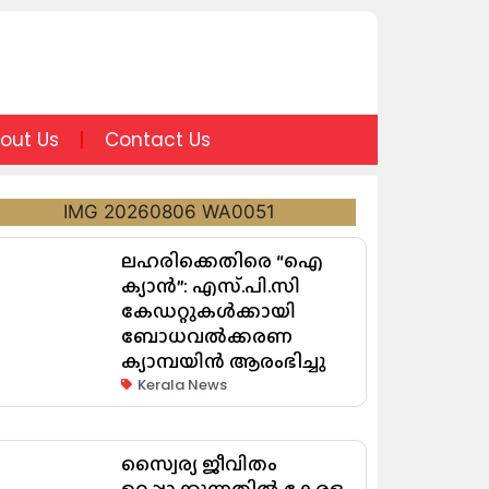
out Us
Contact Us
ലഹരിക്കെതിരെ “ഐ
ക്യാൻ”: എസ്.പി.സി
കേഡറ്റുകൾക്കായി
ബോധവൽക്കരണ
ക്യാമ്പയിൻ ആരംഭിച്ചു
Kerala News
സ്വൈര്യ ജീവിതം
ഉറപ്പാക്കുന്നതില്‍ കേരള