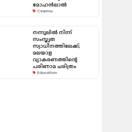
മോഹൻലാൽ
Cinema
നന്നൂലിൽ നിന്ന്
സംസ്കൃത
സ്വാധീനത്തിലേക്ക്;
മലയാള
വ്യാകരണത്തിന്റെ
പരിണാമ ചരിത്രം
Education