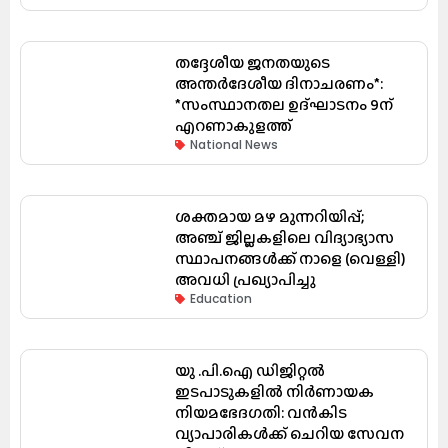
തദ്ദേശീയ ജനതയുടെ
അന്തർദേശീയ ദിനാചരണം*:
*സംസ്ഥാനതല ഉദ്ഘാടനം 9ന്
എറണാകുളത്ത്
National News
ശക്തമായ മഴ മുന്നറിയിപ്പ്;
അഞ്ച് ജില്ലകളിലെ വിദ്യാഭ്യാസ
സ്ഥാപനങ്ങൾക്ക് നാളെ (വെള്ളി)
അവധി പ്രഖ്യാപിച്ചു
Education
യു .പി.ഐ ഡിജിറ്റൽ
ഇടപാടുകളിൽ നിർണായക
നിയമഭേദഗതി: വൻകിട
വ്യാപാരികൾക്ക് ചെറിയ സേവന