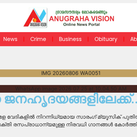
News
Crime
Business
Obituary
Ab
നഹൃദയങ്ങളിലേക്ക്.
ള വേദികളിൽ നിറന്നിധ്യമായ സാരംഗ് മ്യൂസിക് പുതിയ
ി രസപ്രാധാന്യമുള്ള നിരവധി ഗാനങ്ങൾ കോർത്തിണക