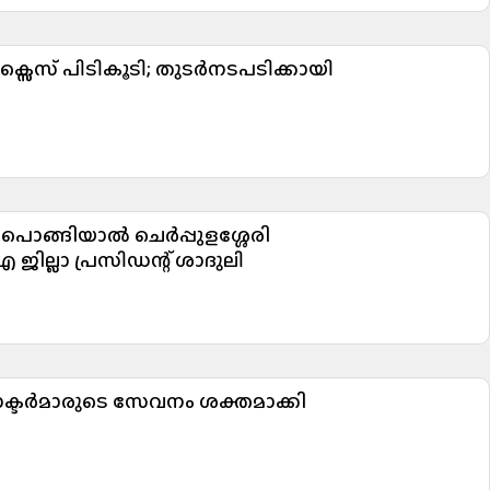
്സൈസ് പിടികൂടി; തുടർനടപടിക്കായി
 പൊങ്ങിയാൽ ചെർപ്പുളശ്ശേരി
ജില്ലാ പ്രസിഡന്റ് ശാദുലി
ോക്ടർമാരുടെ സേവനം ശക്തമാക്കി