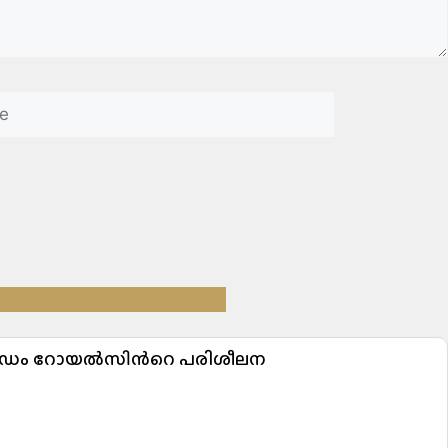
വാൺഡ്രം റോയൽസിന്‍റെ പരിശീലന