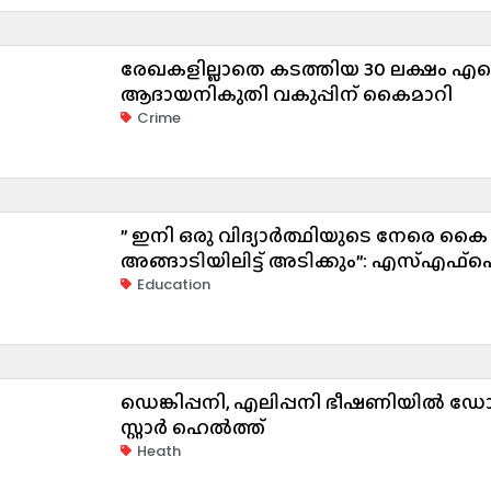
രേഖകളില്ലാതെ കടത്തിയ ₹30 ലക്ഷം എക
ആദായനികുതി വകുപ്പിന് കൈമാറി
Crime
” ഇനി ഒരു വിദ്യാർത്ഥിയുടെ നേരെ കൈ
അങ്ങാടിയിലിട്ട് അടിക്കും”: എസ്എഫ്ഐ 
Education
ഡെങ്കിപ്പനി, എലിപ്പനി ഭീഷണിയിൽ ഡ
സ്റ്റാർ ഹെൽത്ത്
Heath