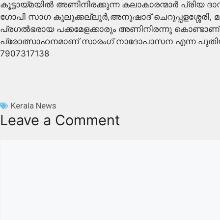
കൂട്ടായ്മയിൽ അണിനിരക്കുന്ന കലാകാരന്മാർ പ്രിയ ദാസ
ഗോപി സാഗ കുലുക്കല്ലൂർ,അനുഷാദ് ചെറുപ്പളശ്ശേരി, മണി
പ്രഗൽഭരായ പക്കമേളക്കാരും അണിനിരന്നു കൊണ്ടാണ് 
പ്രോത്സാഹനമാണ് സാരംഗ് നാദോപാസന എന്ന പുതിയ സംരം
7907317138
Kerala News
Leave a Comment