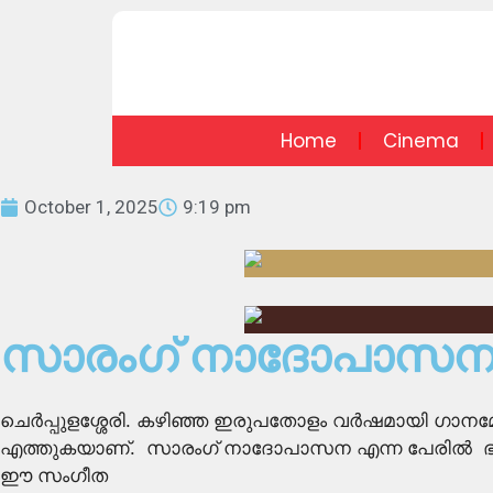
Home
Cinema
October 1, 2025
9:19 pm
സാരംഗ് നാദോപാസന ജ
ചെർപ്പുളശ്ശേരി. കഴിഞ്ഞ ഇരുപതോളം വർഷമായി ഗാനമേ
എത്തുകയാണ്. സാരംഗ് നാദോപാസന എന്ന പേരിൽ ഭക്ത
ഈ സംഗീത