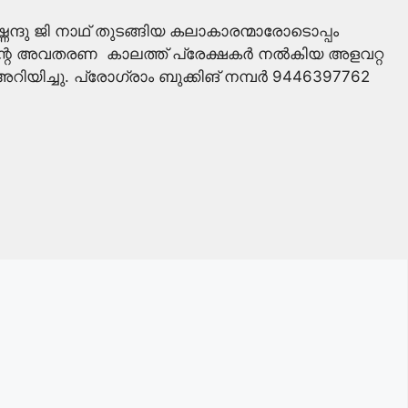
ണെന്ദു ജി നാഥ് തുടങ്ങിയ കലാകാരന്മാരോടൊപ്പം
കിന്റെ അവതരണ കാലത്ത് പ്രേക്ഷകർ നൽകിയ അളവറ്റ
യിച്ചു. പ്രോഗ്രാം ബുക്കിങ് നമ്പർ 9446397762