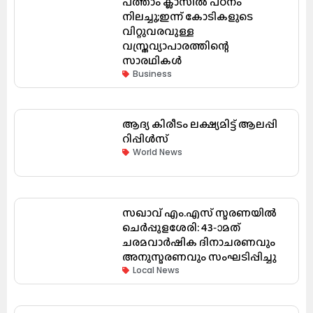
പത്താം ക്ലാസിൽ പഠനം
നിലച്ചു;ഇന്ന് കോടികളുടെ
വിറ്റുവരവുള്ള
വസ്ത്രവ്യാപാരത്തിന്റെ
സാരഥികൾ
Business
ആദ്യ കിരീടം ലക്ഷ്യമിട്ട് ആലപ്പി
റിപ്പിൾസ്
World News
സഖാവ് എം.എസ് സ്മരണയിൽ
ചെർപ്പുളശേരി: 43-ാമത്
ചരമവാർഷിക ദിനാചരണവും
അനുസ്മരണവും സംഘടിപ്പിച്ചു
Local News