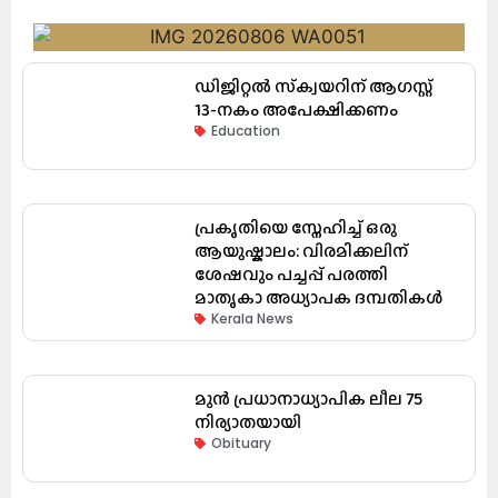
ഡിജിറ്റൽ സ്‌ക്വയറിന് ആഗസ്റ്റ്
13-നകം അപേക്ഷിക്കണം
Education
പ്രകൃതിയെ സ്നേഹിച്ച് ഒരു
ആയുഷ്കാലം: വിരമിക്കലിന്
ശേഷവും പച്ചപ്പ് പരത്തി
മാതൃകാ അധ്യാപക ദമ്പതികൾ
Kerala News
മുൻ പ്രധാനാധ്യാപിക ലീല 75
നിര്യാതയായി
Obituary